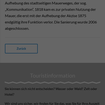
Aufhebung des stadtseitigen Mauerweges, der sog.
„Kommunikation“, 1818 kam es zur privaten Nutzung der
Mauer, die erst mit der Aufhebung der Akzise 1875
endgültig ihre Funktion verlor. Die Sanierung wurde 2006
abgeschlossen.
Zurück
Touristinformation
Sie können sich nicht ent­scheiden? Wasser oder Wald? Zelt oder
Hotel?
Wir sind uns sicher, wir finden für Sie das, was Sie für Ihre Aus­zeit