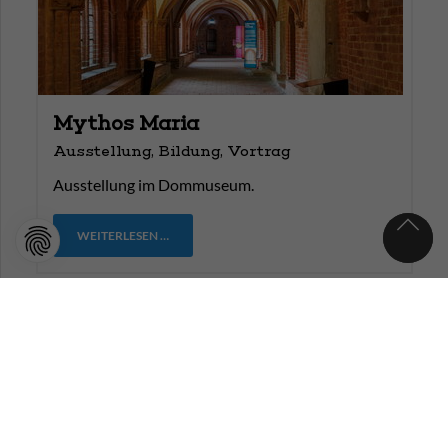
Mythos Maria
Ausstellung, Bildung, Vortrag
Ausstellung im Dommuseum.
WEITERLESEN …
12
AUG
2026