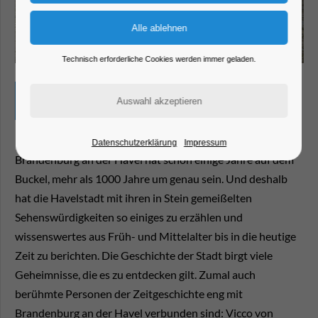
Technisch erforderliche Cookies werden immer geladen.
Stadtrundgänge durch Altstadt, Neustadt oder
Dominsel
Datenschutzerklärung
Impressum
Brandenburg an der Havel hat schon einige Jahre auf dem
Buckel, mehr als 1000 Jahre um genau sein. Und deshalb
hat die Havelstadt mit ihren in Stein gemeißelten
Sehenswürdigkeiten so einiges zu erzählen und
wissenswertes aus Früh- und Mittelalter bis in die heutige
Zeit zu berichten. Die Geschichte der Stadt birgt viele
Geheimnisse, die es zu entdecken gilt. Zumal auch
berühmte Personen der Zeitgeschichte eng mit
Brandenburg an der Havel verbunden sind: Vicco von