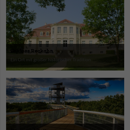
neue Eindrücke sammeln und relaxen können.
Das Schloss Ribbeck ist ein Highlight für jeden, der auf des
Adels Spuren wandeln möchte. Auch Theodor Fontane
erkannte bereits den besonderen Charme des kleinen
Örtchens. Schiefertafel, Kreide und Schwämmchen – das
kennt heute kaum ein Schulkind. Im Schulmuseum am
Schloss Reckahn
Schloss Rochow kann in das Schulleben vor gut 100 Jahren
Ein Ort mit großer historischer Tradition
geschnuppert werden.
Ziegen streicheln, Kängurus beobachten und sich mal so
richtig austoben können die Kleinen im Tierpark Zabakuk.
Früchte selbst pflücken, sich im Klettern üben oder die
traditionelle Kürbisausstellung besuchen, auf dem
Erlebnishof Klaistow wird für jedes Alter etwas geboten.