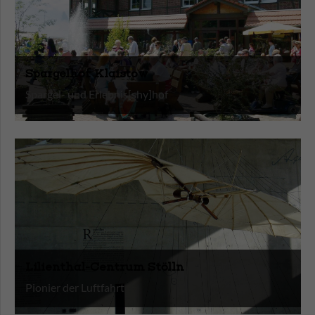
Spargelhof Klaistow
Spargel- und Erlebnis[shy]hof
Lilienthal-Centrum Stölln
Pionier der Luftfahrt