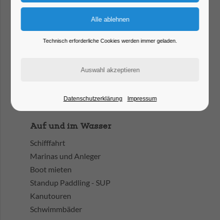
Bauchschmerzen-Brücke
Umland der Havelstadt
Technisch erforderliche Cookies werden immer geladen.
Gastronomie
Restaurants
Restaurants am Wasser
Frühstücken und Brunch
Datenschutzerklärung
Impressum
Cafés und Eisdielen
Auf und im Wasser
Schifffahrt
Marinas und Anleger
Boot mieten
Standup Paddling - SUP
Kanutouren
Schwimmbäder