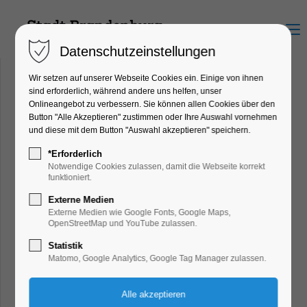
Menu
Datenschutzeinstellungen
Wir setzen auf unserer Webseite Cookies ein. Einige von ihnen
sind erforderlich, während andere uns helfen, unser
Onlineangebot zu verbessern. Sie können allen Cookies über den
Button "Alle Akzeptieren" zustimmen oder Ihre Auswahl vornehmen
und diese mit dem Button "Auswahl akzeptieren" speichern.
Sehenswürdigkeiten
*Erforderlich
Waldmöpse
Notwendige Cookies zulassen, damit die Webseite korrekt
Jahrtausendbrücke
funktioniert.
Dom zu Brandenburg
Externe Medien
Paulikloster
Externe Medien wie Google Fonts, Google Maps,
OpenStreetMap und YouTube zulassen.
St. Katharinenkirche
Statistik
St. Gotthardtkirche
Matomo, Google Analytics, Google Tag Manager zulassen.
Rathaus mit Roland
Tortürme
Aussichtsturm Friedenswarte