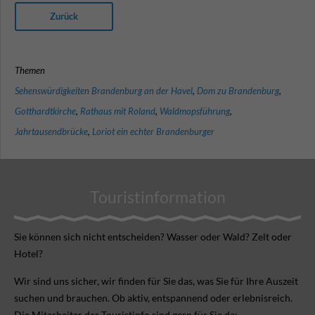
Zurück
Themen
Sehenswürdigkeiten Brandenburg an der Havel
,
Dom zu Brandenburg
,
Gotthardtkirche
,
Rathaus mit Roland
,
Waldmopsführung
,
Jahrtausendbrücke
,
Loriot ein echter Brandenburger
Touristinformation
Sie können sich nicht ent­scheiden? Wasser oder Wald? Zelt oder
Hotel?
Wir sind uns sicher, wir finden für Sie das, was Sie für Ihre Aus­zeit
suchen und brauchen. Ob aktiv, ent­spannend oder erlebnis­reich.
Die Mitarbeiter der Touristinfo sind gern für Sie da: