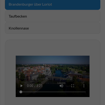
Brandenburger über Loriot
Taufbecken
Knollennase