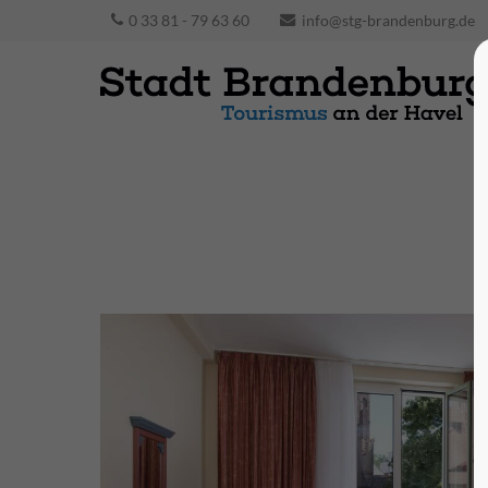
0 33 81 - 79 63 60
info@stg-brandenburg.de
Presse und Events
Für das Presse-Archiv oder die Eingabe von
Veranstaltungen in die Zentrale
Veranstaltungsdatenbank der Stadt
Brandenburg an der Havel nutzen Sie bitte
den Login links.
zum Login