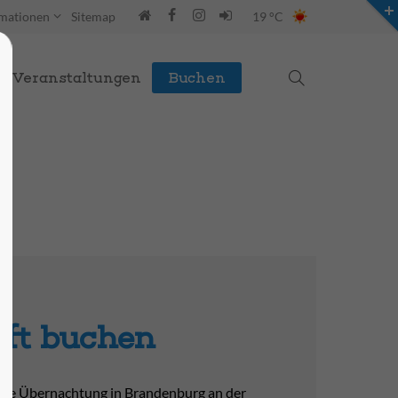
rmationen
Sitemap
19 °C
Veranstaltungen
Buchen
STG Webseite
Hier finden Sie alle Informationen zur STG.
zur STG
Webseite
ft buchen
Ihre Übernachtung in Brandenburg an der