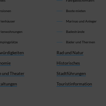
tels
Fahrgastschifffahrt
nsionen
Boote mieten
rienhäuser
Marinas und Anleger
rienwohnungen
Badestrände
mpingplätze
Bäder und Thermen
würdigkeiten
Rad und Natur
nomie
Historisches
 und Theater
Stadtführungen
taltungen
Touristinformation