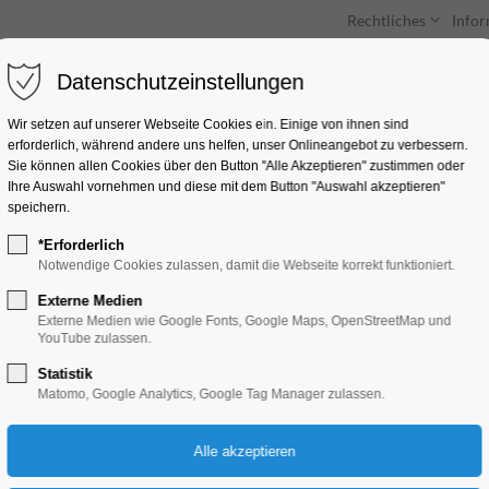
Rechtliches
Info
Datenschutzeinstellungen
Unterkünfte
Entdecken & Erleben
Wir setzen auf unserer Webseite Cookies ein. Einige von ihnen sind
erforderlich, während andere uns helfen, unser Onlineangebot zu verbessern.
Webeinträge
Sie können allen Cookies über den Button "Alle Akzeptieren" zustimmen oder
Ihre Auswahl vornehmen und diese mit dem Button "Auswahl akzeptieren"
speichern.
Für die Bearbeitung Ihres Webeintrags
*Erforderlich
klicken Sie bitte auf den Button und loggen
Notwendige Cookies zulassen, damit die Webseite korrekt funktioniert.
Sie sich dort ein.
Externe Medien
Externe Medien wie Google Fonts, Google Maps, OpenStreetMap und
YouTube zulassen.
zum Login
Statistik
Webeintrag
Matomo, Google Analytics, Google Tag Manager zulassen.
Unterkun
Buchen Sie hier online 