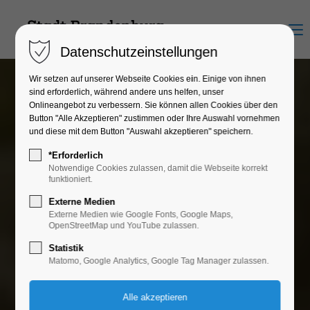
Menu
Datenschutzeinstellungen
Presse und Events
Wir setzen auf unserer Webseite Cookies ein. Einige von ihnen
sind erforderlich, während andere uns helfen, unser
Für das Presse-Archiv oder die Eingabe von
Onlineangebot zu verbessern. Sie können allen Cookies über den
Veranstaltungen in die Zentrale
Button "Alle Akzeptieren" zustimmen oder Ihre Auswahl vornehmen
Veranstaltungsdatenbank der Stadt Brandenburg an der
und diese mit dem Button "Auswahl akzeptieren" speichern.
Havel nutzen Sie bitte den Login links.
*Erforderlich
Notwendige Cookies zulassen, damit die Webseite korrekt
funktioniert.
zum Login
Externe Medien
Externe Medien wie Google Fonts, Google Maps,
OpenStreetMap und YouTube zulassen.
Statistik
Matomo, Google Analytics, Google Tag Manager zulassen.