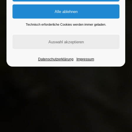
Webeinträge
Für die Bearbeitung Ihres Webeintrags klicken Sie bitte
auf den Button und loggen Sie sich dort ein.
Technisch erforderliche Cookies werden immer geladen.
zum Login Webeintrag
Datenschutzerklärung
Impressum
STG Webseite
Hier finden Sie alle Informationen zur STG.