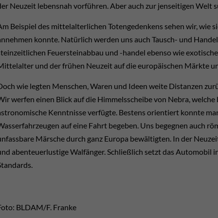
der Neuzeit lebensnah vorführen. Aber auch zur jenseitigen Welt s
Am Beispiel des mittelalterlichen Totengedenkens sehen wir, wie 
annehmen konnte. Natürlich werden uns auch Tausch- und Handel
steinzeitlichen Feuersteinabbau und -handel ebenso wie exotisch
Mittelalter und der frühen Neuzeit auf die europäischen Märkte un
Doch wie legten Menschen, Waren und Ideen weite Distanzen zur
Wir werfen einen Blick auf die Himmelsscheibe von Nebra, welche b
astronomische Kenntnisse verfügte. Bestens orientiert konnte ma
Wasserfahrzeugen auf eine Fahrt begeben. Uns begegnen auch röm
unfassbare Märsche durch ganz Europa bewältigten. In der Neuzei
und abenteuerlustige Walfänger. Schließlich setzt das Automobil i
Standards.
Foto: BLDAM/F. Franke