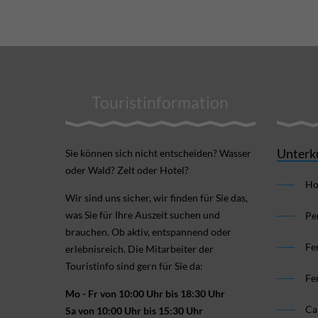
Touristinformation
Unterk
Sie können sich nicht ent­scheiden? Wasser
oder Wald? Zelt oder Hotel?
Ho
Wir sind uns sicher, wir finden für Sie das,
was Sie für Ihre Aus­zeit suchen und
Pe
brauchen. Ob aktiv, ent­spannend oder
Fe
erlebnis­reich. Die Mitarbeiter der
Touristinfo sind gern für Sie da:
Fe
Mo - Fr von 10:00 Uhr bis 18:30 Uhr
Ca
Sa von 10:00 Uhr bis 15:30 Uhr