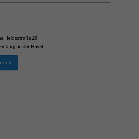
he Heidestraße 28
enburg an der Havel
TARTEN