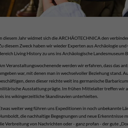
In diesem Jahr widmet sich die ARCHÄOTECHNICA den verbinden
Zu diesem Zweck haben wir wieder Experten aus Archäologie und
Bereich Living History zu uns ins Archäologische Landesmuseum 
Am Veranstaltungswochenende werden wir erfahren, dass das ant
umgeben war, mit denen man in wechselvoller Beziehung stand. Auc
beschäftigen, denn dieser reichte weit ins germanische Barbaricum
militärische Ausstattung prägte. Im frühen Mittelalter treffen wi
bis ins wikingerzeitliche Skandinavien unterhielten.
Etwas weiter weg führen uns Expeditionen in noch unbekannte Lä
Humboldt, die nachhaltige Begegnungen und neue Erkenntnisse m
die Verbreitung von Nachrichten oder - ganz profan - der gute „Do