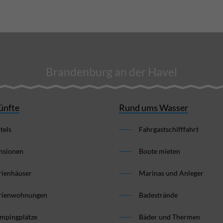
Brandenburg an der Havel
ünfte
Rund ums Wasser
tels
Fahrgastschifffahrt
nsionen
Boote mieten
rienhäuser
Marinas und Anleger
rienwohnungen
Badestrände
mpingplätze
Bäder und Thermen