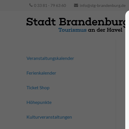
0 33 81 - 79 63 60
info@stg-brandenburg.de
Veranstaltungskalender
Ferienkalender
Ticket Shop
Höhepunkte
Kulturveranstaltungen