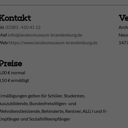
Kontakt
Ve
Tel.
03381- 410 41 12
Arch
Mail
info@landesmuseum-brandenburg.de
Neus
Web
https://www.landesmuseum-brandenburg.de
1477
Preise
5,00 € normal
3,50 € ermäßigt
Ermäßigungen gelten für Schüler, Studenten,
Auszubildende, Bundesfreiwilligen- und
Wehrdienstleistende, Behinderte, Rentner, ALG I und II-
Empfänger und Sozialhilfeempfänger