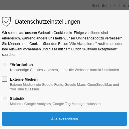
Rechtliches
Info
Datenschutzeinstellungen
Unterkünfte
Entdecken & Erleben
Wir setzen auf unserer Webseite Cookies ein. Einige von ihnen sind
erforderlich, während andere uns helfen, unser Onlineangebot zu verbessern.
Sie können allen Cookies über den Button "Alle Akzeptieren" zustimmen oder
Ihre Auswahl vornehmen und diese mit dem Button "Auswahl akzeptieren"
speichern.
*Erforderlich
Archäotechnica 20
Notwendige Cookies zulassen, damit die Webseite korrekt funktioniert.
Externe Medien
Ausstellung, Bildung, Vortrag, Ferienkalender
Externe Medien wie Google Fonts, Google Maps, OpenStreetMap und
YouTube zulassen.
Konzert, Musik, Kunst, Markt, Religion, Um
Statistik
Matomo, Google Analytics, Google Tag Manager zulassen.
27.07.2025, 10:00–17:00