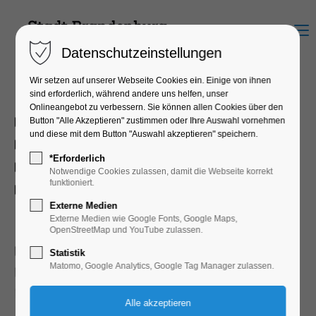
Menu
Datenschutzeinstellungen
Wir setzen auf unserer Webseite Cookies ein. Einige von ihnen
sind erforderlich, während andere uns helfen, unser
Lage
Onlineangebot zu verbessern. Sie können allen Cookies über den
Button "Alle Akzeptieren" zustimmen oder Ihre Auswahl vornehmen
am Wald
und diese mit dem Button "Auswahl akzeptieren" speichern.
am Wasser
*Erforderlich
Ortsrand
Notwendige Cookies zulassen, damit die Webseite korrekt
funktioniert.
Zentrum
Externe Medien
Externe Medien wie Google Fonts, Google Maps,
Allgemein
OpenStreetMap und YouTube zulassen.
Baby-Wickelraum
Statistik
Matomo, Google Analytics, Google Tag Manager zulassen.
Barrierefrei
mehr lesen
bedingt Barrierefrei
Familienfreundlich