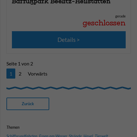
Barfußpark Beelitz-Heilstätten
gerade
geschlossen
Details
Seite 1 von 2
1
2
Vorwärts
Zurück
Themen
Schiffsrundfahrten
,
Essen am Wasser
,
Strände
,
Havel
,
Tierwelt
,