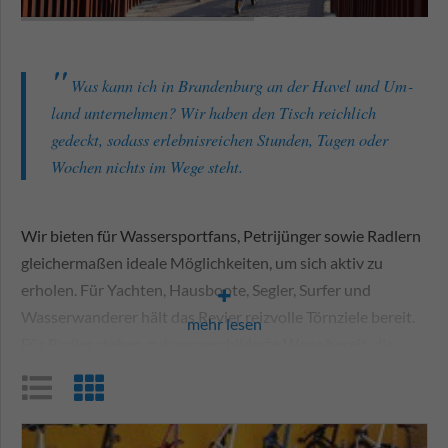
Online buchbar
Q-Betrieb
Restaurant im Haus
Was kann ich in Branden­burg an der Havel und Um­
land unternehmen? Wir haben den Tisch reichlich
WC barrierefrei
gedeckt, sodass erlebnis­reichen Stunden, Tagen oder
zahlen mit EC Karte
Wochen nichts im Wege steht.
Wir bieten für Wasser­sport­fans, Petri­jünger sowie Radlern
gleicher­maßen ideale Möglich­keiten, um sich aktiv zu
erholen. Für Yachten, Haus­boote, Segler, Surfer und
Wasser­wanderer hält das Revier reizvolle Törn­ziele bereit.
mehr lesen
Für Radler stehen gut ausge­schilderte Wege bereit, die
direkt an Fluss- und See­ufern, durch geschützte Land­
schaften mit beein­druckenden An- und Aussichten entlang
führen. Empfehlens­wert sind beispiels­weise die Sieben-