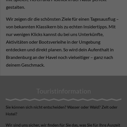
gestalten.
Wir zeigen dir die schönsten Ziele für einen Tagesausflug –
von bekannten Klassikern bis zu echten Insidertipps. Mit
nur wenigen Klicks kannst du bei uns Unterkünfte,
Aktivitäten oder Bootsverleihe in der Umgebung
entdecken und direkt planen. So wird dein Aufenthalt in
Brandenburg an der Havel noch vielseitiger – ganz nach
deinem Geschmack.
Touristinformation
Sie können sich nicht ent­scheiden? Wasser oder Wald? Zelt oder
Hotel?
Wir sind uns sicher, wir finden für Sie das, was Sie für Ihre Aus­zeit