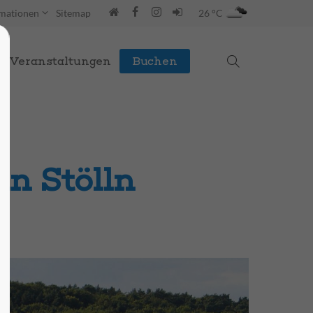
rmationen
Sitemap
26 °C
Veranstaltungen
Buchen
in Stölln