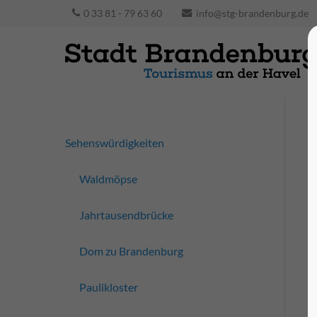
0 33 81 - 79 63 60
info@stg-brandenburg.de
Sehenswürdigkeiten
Waldmöpse
Jahrtausendbrücke
Dom zu Brandenburg
Paulikloster