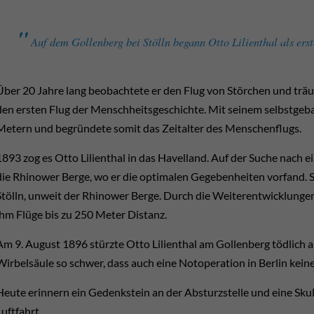
Auf dem Gollen­berg bei Stölln be­gann Otto Lilien­thal als ers
Über 20 Jahre lang beo­bachtete er den Flug von Störchen und träumt
den ersten Flug der Mensch­heits­ge­schichte. Mit seinem selbst­ge­b
Metern und be­gründete somit das Zeit­alter des Menschen­flugs.
1893 zog es Otto Lilien­thal in das Havel­land. Auf der Suche nach e
die Rhinower Berge, wo er die optimalen Ge­ge­ben­heiten vor­fand. 
Stölln, un­weit der Rhinower Berge. Durch die Weiter­ent­wick­lungen
ihm Flüge bis zu 250 Meter Distanz.
Am 9. August 1896 stürzte Otto Lilienthal am Gollen­berg tödlich 
Wirbel­säule so schwer, dass auch eine Not­ope­ration in Berlin keine
Heute er­innern ein Ge­denk­stein an der Ab­sturz­stelle und eine Sku
uft­fahrt.