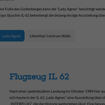
Am Fuße des Gollen­berges kann die "Lady Agnes" be­sichtigt werden
Typs Iljuschin IL-62 be­her­bergt die bis­lang einzige Aus­stellung üb
Lady Agnes
Lilienthal-Centrum Stölln
Flugzeug IL 62
Nach einer spek­taku­lären Lan­dung im Ok­tober 1989 hier au
sich heute in der IL 62 „Lady Agnes“ eine Aus­stellung über di
„INTER­FLUG“, die die Historie weiter­leben lässt. Eine be­so