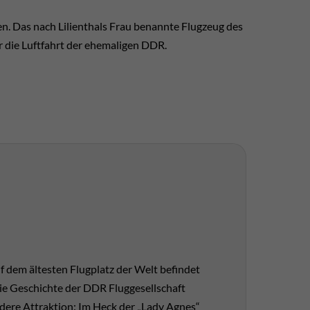
. Das nach Lilien­thals Frau be­nannte Flug­zeug des
er die Luft­fahrt der ehe­maligen DDR.
f dem ältesten Flug­platz der Welt be­findet
e Ge­schichte der DDR Flug­ge­sell­schaft
ndere At­trak­tion: Im Heck der „Lady Agnes“