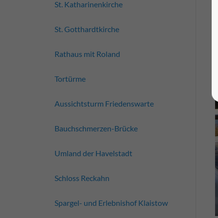
St. Katharinenkirche
St. Gotthardtkirche
Rathaus mit Roland
Tortürme
Aussichtsturm Friedenswarte
Bauchschmerzen-Brücke
Umland der Havelstadt
Schloss Reckahn
Spargel- und Erlebnishof Klaistow