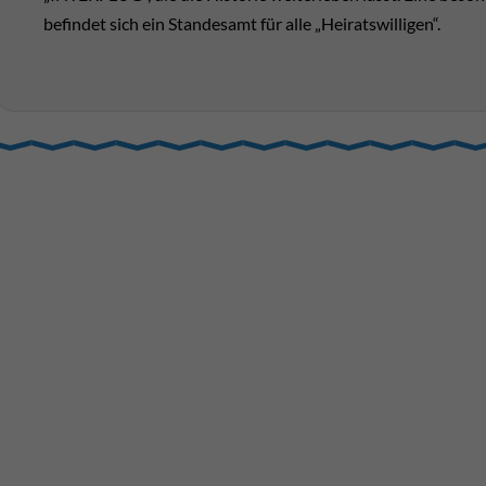
be­findet sich ein Standes­amt für alle „Heirats­willigen“.