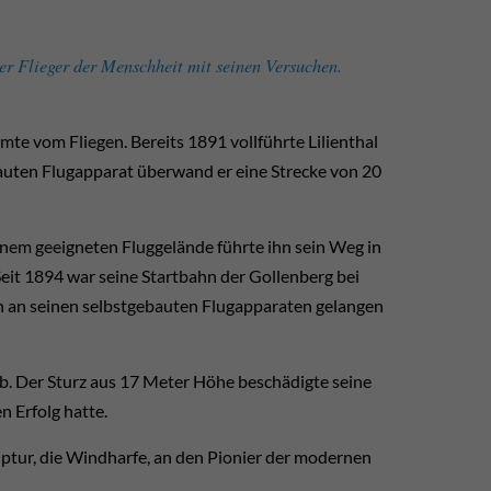
ter Flieger der Mensch­heit mit seinen Ver­suchen.
e vom Fliegen. Bereits 1891 voll­führte Lilien­thal
auten Flug­ap­pa­rat über­wand er eine Strecke von 20
inem ge­eigneten Flug­ge­lände führte ihn sein Weg in
Seit 1894 war seine Start­bahn der Gollen­berg bei
 an seinen selbst­ge­bauten Flug­ap­paraten ge­langen
ab. Der Sturz aus 17 Meter Höhe be­schädigte seine
n Er­folg hatte.
lp­tur, die Wind­harfe, an den Pionier der mo­dernen