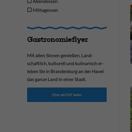
Abendessen
Mittagessen
Gastronomieflyer
Mit allen Sin­nen genie­ßen. Land­
schaftlich, kul­turell und kuli­narisch er­
leben Sie in Branden­burg an der Havel
das ganze Land in einer Stadt.
Flyer als PDF laden