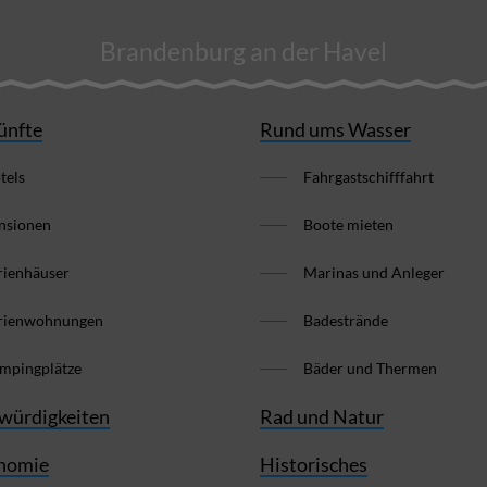
Brandenburg an der Havel
ünfte
Rund ums Wasser
tels
Fahrgastschifffahrt
nsionen
Boote mieten
rienhäuser
Marinas und Anleger
rienwohnungen
Badestrände
mpingplätze
Bäder und Thermen
würdigkeiten
Rad und Natur
nomie
Historisches