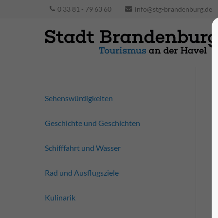
0 33 81 - 79 63 60
info@stg-brandenburg.de
Sehenswürdigkeiten
Geschichte und Geschichten
Schifffahrt und Wasser
Rad und Ausflugsziele
Kulinarik