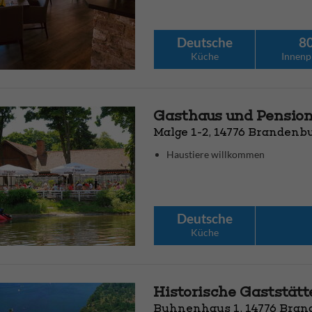
Deutsche
8
Küche
Innenp
Gasthaus und Pensio
Malge 1-2, 14776 Brandenb
Haustiere willkommen
Deutsche
Küche
Historische Gaststät
Buhnenhaus 1, 14776 Bran