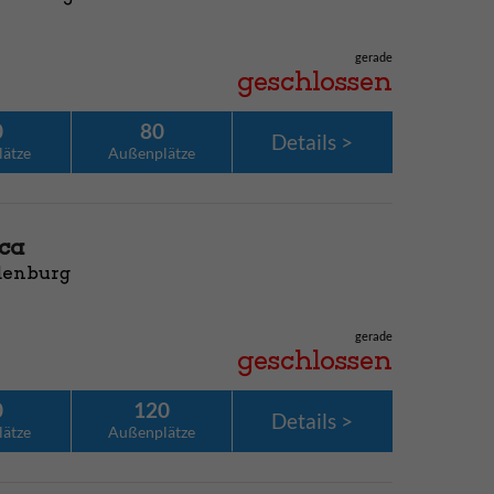
gerade
geschlossen
0
80
Details
lätze
Außenplätze
ca
denburg
gerade
geschlossen
0
120
Details
lätze
Außenplätze