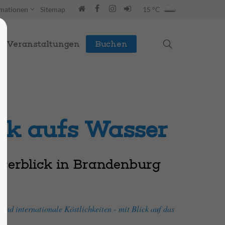
rmationen
Sitemap
15 °C
Veranstaltungen
Buchen
ck aufs Wasser
serblick in Brandenburg
 und internationale Köstlichkeiten - mit Blick auf das