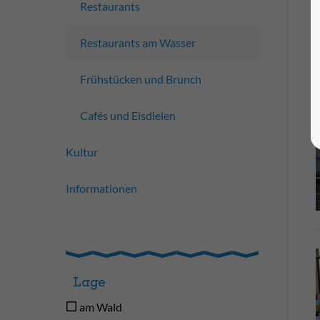
Restaurants
Restaurants am Wasser
Frühstücken und Brunch
Cafés und Eisdielen
Kultur
Informationen
Lage
am Wald