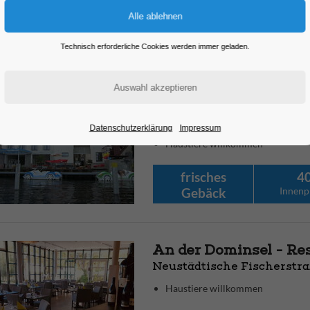
Technisch erforderliche Cookies werden immer geladen.
Am Pfaffe Kai - Café
Neustädtische Wassertorst
WC barrierefrei
zahlen mit EC Karte
Datenschutzerklärung
Impressum
Haustiere willkommen
frisches
4
Gebäck
Innenp
Küche
An der Dominsel - Re
Neustädtische Fischerstra
Haustiere willkommen