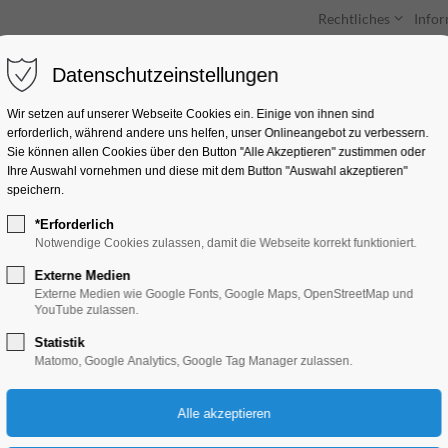
Rechtliches
Info
Datenschutzeinstellungen
Unterkünfte
Entdecken & Erleben
Wir setzen auf unserer Webseite Cookies ein. Einige von ihnen sind
erforderlich, während andere uns helfen, unser Onlineangebot zu verbessern.
Sie können allen Cookies über den Button "Alle Akzeptieren" zustimmen oder
Ihre Auswahl vornehmen und diese mit dem Button "Auswahl akzeptieren"
speichern.
*Erforderlich
Restaurants mit Bli
Notwendige Cookies zulassen, damit die Webseite korrekt funktioniert.
Externe Medien
Externe Medien wie Google Fonts, Google Maps, OpenStreetMap und
YouTube zulassen.
Ausgewählte Restaurants mit Was
Statistik
an der Havel
Matomo, Google Analytics, Google Tag Manager zulassen.
Entdecken Sie auf einer kulinarischen Reise typisch heimische
Wasser. Genießen Sie Leckeres, Fruchtiges und Deftiges.