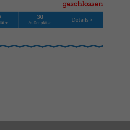
geschlossen
0
30
Details
lätze
Außenplätze