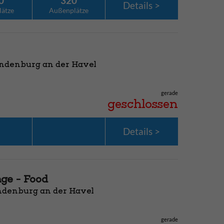
0
320
Details
lätze
Außenplätze
andenburg an der Havel
gerade
geschlossen
Details
ge - Food
andenburg an der Havel
gerade