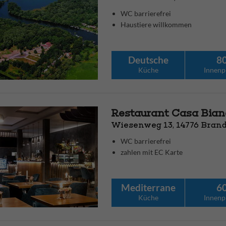
WC barrierefrei
Haustiere willkommen
Deutsche
8
Küche
Innenp
Restaurant Casa Bian
Wiesenweg 13, 14776 Bran
WC barrierefrei
zahlen mit EC Karte
Mediterrane
6
Küche
Innenp