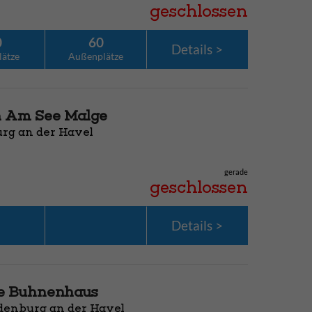
geschlossen
0
60
Details
lätze
Außenplätze
n Am See Malge
urg an der Havel
gerade
geschlossen
Details
te Buhnenhaus
denburg an der Havel