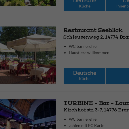
Deutsche
15
Küche
Innenp
Restaurant Seeblick
Schleusenweg 2, 14774 Br
WC barrierefrei
Haustiere willkommen
Deutsche
Küche
TURBINE - Bar - Loun
Kirchhofstr. 3-7, 14776 Br
WC barrierefrei
zahlen mit EC Karte