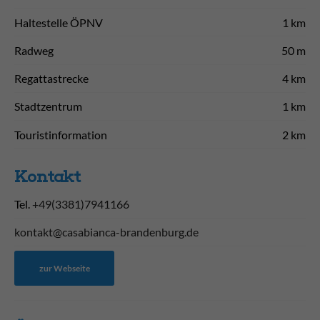
Haltestelle ÖPNV
1 km
Radweg
50 m
Regattastrecke
4 km
Stadtzentrum
1 km
Touristinformation
2 km
Kontakt
Tel.
+49(3381)7941166
kontakt@casabianca-brandenburg.de
zur Webseite