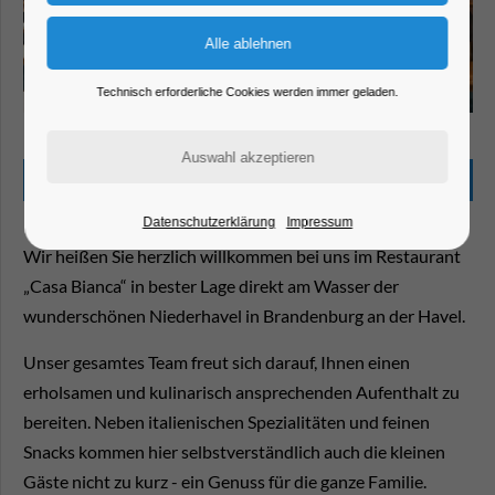
Technisch erforderliche Cookies werden immer geladen.
Marina Niederhavel
Beschreibung
Datenschutzerklärung
Impressum
Wir heißen Sie herzlich willkommen bei uns im Restaurant
„Casa Bianca“ in bester Lage direkt am Wasser der
wunderschönen Niederhavel in Brandenburg an der Havel.
Unser gesamtes Team freut sich darauf, Ihnen einen
erholsamen und kulinarisch ansprechenden Aufenthalt zu
bereiten. Neben italienischen Spezialitäten und feinen
Snacks kommen hier selbstverständlich auch die kleinen
Gäste nicht zu kurz - ein Genuss für die ganze Familie.