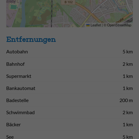
Leaflet
|
©
OpenStreetMap
Entfernungen
Autobahn
5 km
Bahnhof
2 km
Supermarkt
1 km
Bankautomat
1 km
Badestelle
200 m
Schwimmbad
2 km
Bäcker
1 km
See
5 km