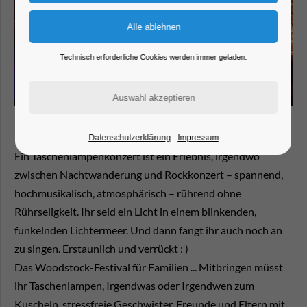
Technisch erforderliche Cookies werden immer geladen.
Datenschutzerklärung
Impressum
Ein Taschenlampenkonzert ist ein Erlebnis, irgendwo
zwischen Nachtwanderung und Rockkonzert – spannend,
hochmusikalisch, atmosphärisch – rührend ohne
Rührseligkeit. Ihr seid ein Licht in einem blinkenden,
funkelnden Lichtermeer. Und dann fangt ihr auch noch an
zu singen. Erstaunlich und verrückt : )
Das Woodstock-Festival für Familien ... Mitbringen müsst
ihr Taschenlampen, Irgendwas oder Irgendwen zum
Kuscheln, stressfreie Geschwister, Freunde und Eltern mit