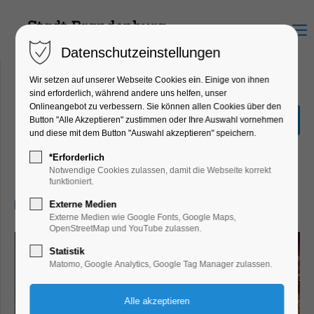
Menu
Datenschutzeinstellungen
Wir setzen auf unserer Webseite Cookies ein. Einige von ihnen
sind erforderlich, während andere uns helfen, unser
Onlineangebot zu verbessern. Sie können allen Cookies über den
Rumpelstil –
Button "Alle Akzeptieren" zustimmen oder Ihre Auswahl vornehmen
Taschenlampenkonzert
und diese mit dem Button "Auswahl akzeptieren" speichern.
Highlight, Kinder, Jugend, Konzert, Musik,
*Erforderlich
Kultursommer, Party, Feiern, Fest
Notwendige Cookies zulassen, damit die Webseite korrekt
funktioniert.
25.07.2025, 20:30–22:00
Externe Medien
Externe Medien wie Google Fonts, Google Maps,
OpenStreetMap und YouTube zulassen.
Statistik
Matomo, Google Analytics, Google Tag Manager zulassen.