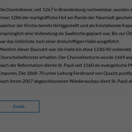
Die Dominikaner, seit 1267 in Brandenburg nachweisbar, wurden w
ihnen 1286 der markgräfliche Hof am Rande der Neustadt geschenk
Saalchor der Kirche bereits fertiggestellt und als freistehende Ka
ursprünglich eine Vollendung als Saalkirche geplant war. Bis zur 
war das östlichste Joch einer dreischiffigen Halle ausgeführt.
Westlich dieser Baunaht war die Halle bis etwa 1330/40 vollendet u
Chorscheitelfenster erhalten. Der Chorseitenturm wurde 1469 ang
Nach der Reformation diente St. Pauli seit 1560 als evangelische P
Emporen. Die 1868-70 unter Leitung Ferdinand von Quasts purifizi
Nach ihrem 2007 abgeschlossenen Wiederausbau dient St. Pauli als
Zurück