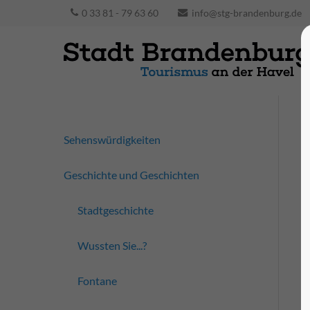
0 33 81 - 79 63 60
info@stg-brandenburg.de
Sehenswürdigkeiten
Geschichte und Geschichten
Stadtgeschichte
Wussten Sie...?
Fontane