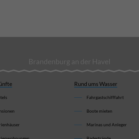
Brandenburg an der Havel
ünfte
Rund ums Wasser
tels
Fahrgastschifffahrt
nsionen
Boote mieten
rienhäuser
Marinas und Anleger
rienwohnungen
Badestrände