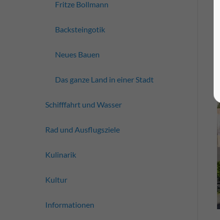
Fritze Bollmann
Backsteingotik
Neues Bauen
Das ganze Land in einer Stadt
Schifffahrt und Wasser
Rad und Ausflugsziele
Kulinarik
Kultur
Informationen