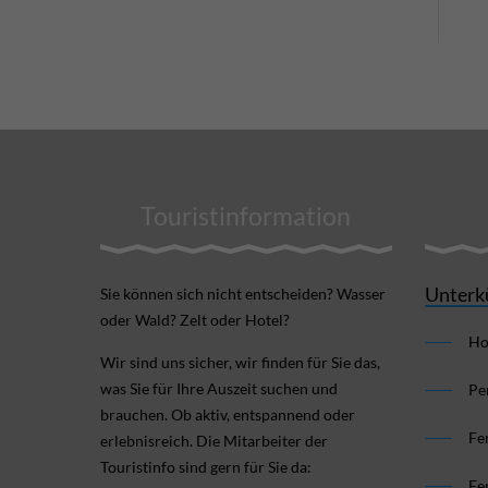
Touristinformation
Unterk
Sie können sich nicht ent­scheiden? Wasser
oder Wald? Zelt oder Hotel?
Ho
Wir sind uns sicher, wir finden für Sie das,
was Sie für Ihre Aus­zeit suchen und
Pe
brauchen. Ob aktiv, ent­spannend oder
Fe
erlebnis­reich. Die Mitarbeiter der
Touristinfo sind gern für Sie da:
Fe