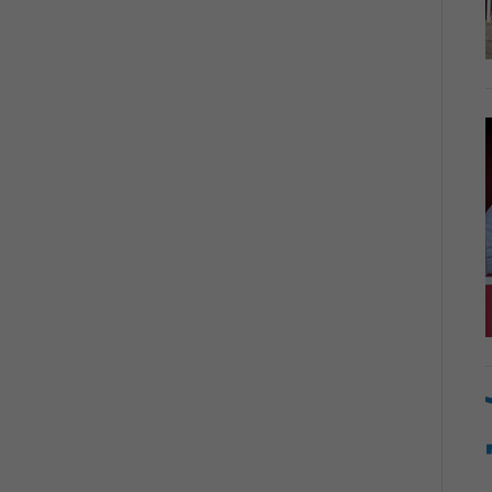
N
D
I
C
H