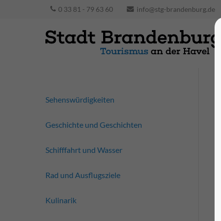
0 33 81 - 79 63 60
info@stg-brandenburg.de
Sehenswürdigkeiten
Geschichte und Geschichten
Schifffahrt und Wasser
Rad und Ausflugsziele
Kulinarik