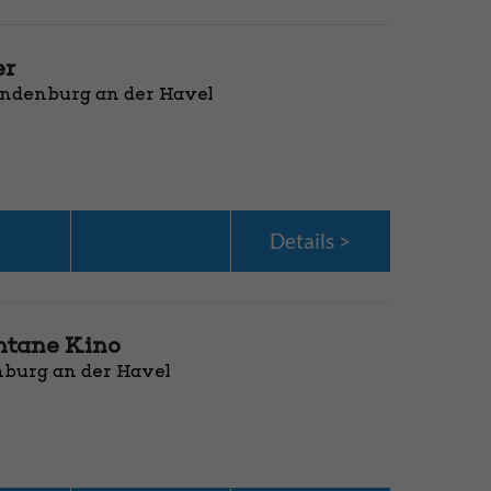
er
andenburg an der Havel
Details
ntane Kino
enburg an der Havel