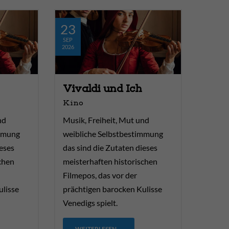
23
SEP
2026
Vivaldi und Ich
Kino
nd
Musik, Freiheit, Mut und
immung
weibliche Selbstbestimmung
ieses
das sind die Zutaten dieses
chen
meisterhaften historischen
Filmepos, das vor der
ulisse
prächtigen barocken Kulisse
Venedigs spielt.
WEITERLESEN …