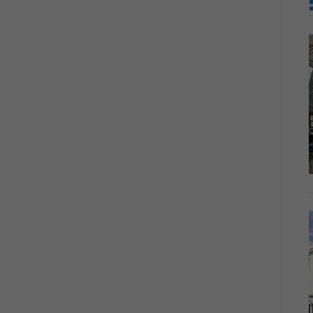
V
I
V
A
L
D
I
U