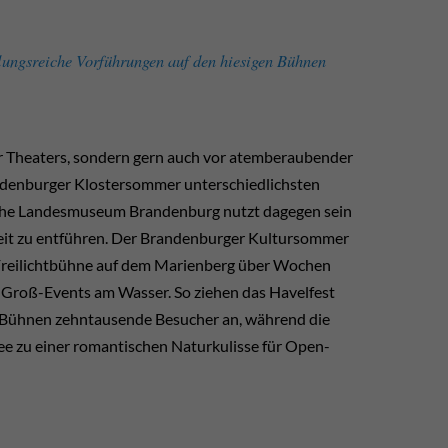
­lungs­reiche Vor­führungen auf den hiesigen Bühnen
r Theaters, sondern gern auch vor atem­berau­ben­der
nden­burger Kloster­sommer unter­schiedlichsten
sche Landes­museum Branden­burg nutzt dagegen sein
heit zu entführen. Der Branden­burger Kultur­sommer
 Frei­licht­bühne auf dem Marien­berg über Wochen
e Groß-Events am Wasser. So ziehen das Havel­fest
en Bühnen zehn­tausende Besucher an, während die
e zu einer romantischen Natur­kulisse für Open-