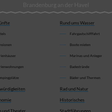
Brandenburg an der Havel
ünfte
Rund ums Wasser
tels
Fahrgastschifffahrt
nsionen
Boote mieten
rienhäuser
Marinas und Anleger
rienwohnungen
Badestrände
mpingplätze
Bäder und Thermen
würdigkeiten
Rad und Natur
nomie
Historisches
 und Theater
Stadtführungen