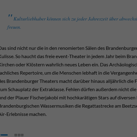
Kultur­liebhaber können sich zu jeder Jahres­zeit über abwechs
freuen.
Das sind nicht nur die in den renomierten Sälen des Branden­burge
Kulisse. So haucht das freie event-Theater in jedem Jahr beim Bra
Kirchen oder Klöstern wahrlich neues Leben ein. Das Archäo­logi
fachliches Repertoire, um die Menschen lebhaft in die Ver­gangen­
des Branden­burger Theaters macht darüber hinaus all­jährlich die
zum Schau­platz der Extra­klasse. Fehlen dürfen außerdem nicht di
und der Plauer Fischer­jakobi mit hoch­karätigen Stars auf divers
Branden­burgischen Wasser­musiken die Regatta­strecke am Beetzse
Air-Erlebnisse machen.