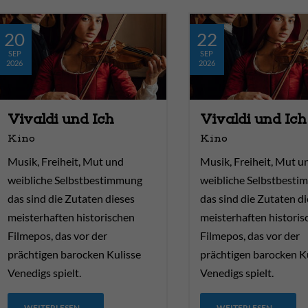
20
22
SEP
SEP
2026
2026
Vivaldi und Ich
Vivaldi und Ich
Kino
Kino
Musik, Freiheit, Mut und
Musik, Freiheit, Mut u
weibliche Selbstbestimmung
weibliche Selbstbest
das sind die Zutaten dieses
das sind die Zutaten d
meisterhaften historischen
meisterhaften historis
Filmepos, das vor der
Filmepos, das vor der
prächtigen barocken Kulisse
prächtigen barocken K
Venedigs spielt.
Venedigs spielt.
WEITERLESEN …
WEITERLESEN …