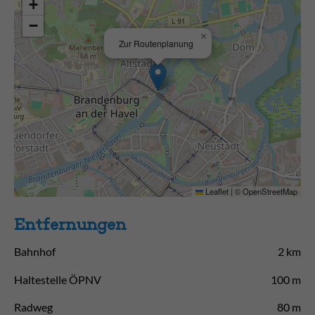
+
−
×
Zur Routenplanung
Leaflet
|
©
OpenStreetMap
Entfernungen
Bahnhof
2 km
Haltestelle ÖPNV
100 m
Radweg
80 m