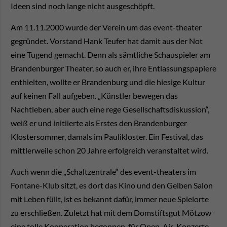
Ideen sind noch lange nicht ausgeschöpft.
Am 11.11.2000 wurde der Verein um das event-theater
gegründet. Vorstand Hank Teufer hat damit aus der Not
eine Tugend gemacht. Denn als sämtliche Schauspieler am
Brandenburger Theater, so auch er, ihre Entlassungspapiere
enthielten, wollte er Brandenburg und die hiesige Kultur
auf keinen Fall aufgeben. „Künstler bewegen das
Nachtleben, aber auch eine rege Gesellschaftsdiskussion“,
weiß er und initiierte als Erstes den Brandenburger
Klostersommer, damals im Paulikloster. Ein Festival, das
mittlerweile schon 20 Jahre erfolgreich veranstaltet wird.
Auch wenn die „Schaltzentrale“ des event-theaters im
Fontane-Klub sitzt, es dort das Kino und den Gelben Salon
mit Leben füllt, ist es bekannt dafür, immer neue Spielorte
zu erschließen. Zuletzt hat mit dem Domstiftsgut Mötzow
eine tolle Kooperation begonnen, für Open-Air-Konzerte