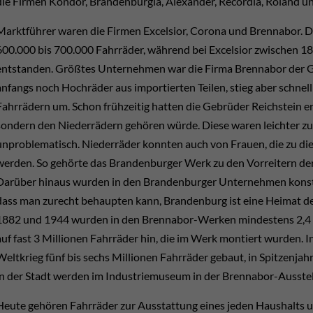
die Firmen Kondor, Brandenburgia, Alexander, Recordia, Roland un
Marktführer waren die Firmen Excelsior, Corona und Brennabor. 
600.000 bis 700.000 Fahrräder, während bei Excelsior zwischen 1
entstanden. Größtes Unternehmen war die Firma Brennabor der 
anfangs noch Hochräder aus importierten Teilen, stieg aber schnel
Fahrrädern um. Schon frühzeitig hatten die Gebrüder Reichstein e
sondern den Niederrädern gehören würde. Diese waren leichter zu
unproblematisch. Niederräder konnten auch von Frauen, die zu die
werden. So gehörte das Brandenburger Werk zu den Vorreitern de
Darüber hinaus wurden in den Brandenburger Unternehmen konstru
dass man zurecht behaupten kann, Brandenburg ist eine Heimat d
1882 und 1944 wurden in den Brennabor-Werken mindestens 2,4 M
auf fast 3 Millionen Fahrräder hin, die im Werk montiert wurden.
Weltkrieg fünf bis sechs Millionen Fahrräder gebaut, in Spitzenja
in der Stadt werden im Industriemuseum in der Brennabor-Ausstel
Heute gehören Fahrräder zur Ausstattung eines jeden Haushalts un