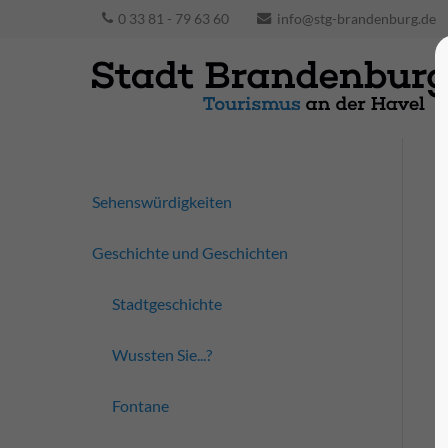
0 33 81 - 79 63 60
info@stg-brandenburg.de
Sehenswürdigkeiten
Geschichte und Geschichten
Stadtgeschichte
Wussten Sie...?
Fontane