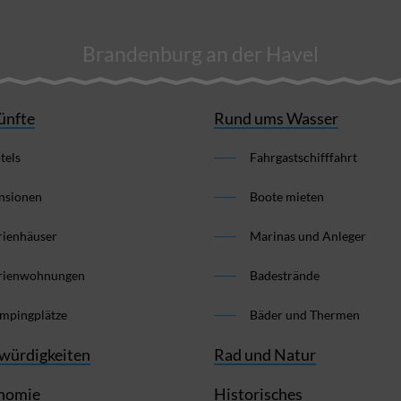
Brandenburg an der Havel
ünfte
Rund ums Wasser
tels
Fahrgastschifffahrt
nsionen
Boote mieten
rienhäuser
Marinas und Anleger
rienwohnungen
Badestrände
mpingplätze
Bäder und Thermen
würdigkeiten
Rad und Natur
nomie
Historisches