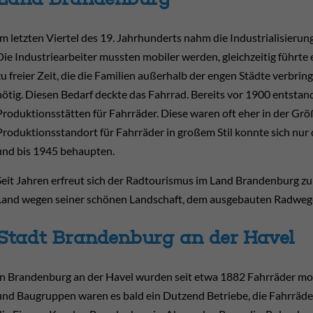
Im letzten Viertel des 19. Jahrhunderts nahm die Industrialisier
Die Industriearbeiter mussten mobiler werden, gleichzeitig führte 
zu freier Zeit, die die Familien außerhalb der engen Städte verbri
nötig. Diesen Bedarf deckte das Fahrrad. Bereits vor 1900 entst
Produktionsstätten für Fahrräder. Diese waren oft eher in der Grö
Produktionsstandort für Fahrräder in großem Stil konnte sich nur
und bis 1945 behaupten.
Seit Jahren erfreut sich der Radtourismus im Land Brandenburg z
Land wegen seiner schönen Landschaft, dem ausgebauten Radweg
Stadt Brandenburg an der Havel
In Brandenburg an der Havel wurden seit etwa 1882 Fahrräder mont
und Baugruppen waren es bald ein Dutzend Betriebe, die Fahrräde