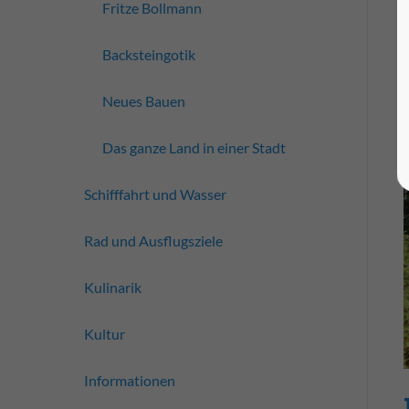
Fritze Bollmann
Backsteingotik
Neues Bauen
Das ganze Land in einer Stadt
Schifffahrt und Wasser
Rad und Ausflugsziele
Kulinarik
Kultur
Informationen