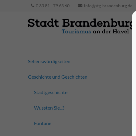
0 33 81 - 79 63 60
info@stg-brandenburg.de
Sehenswürdigkeiten
Geschichte und Geschichten
Stadtgeschichte
Wussten Sie...?
Fontane