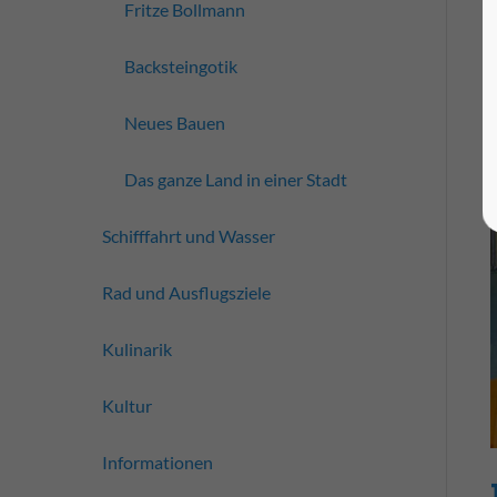
Fritze Bollmann
Backsteingotik
Neues Bauen
Das ganze Land in einer Stadt
Schifffahrt und Wasser
Rad und Ausflugsziele
Kulinarik
Kultur
Informationen