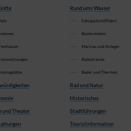
ünfte
Rund ums Wasser
tels
Fahrgastschifffahrt
nsionen
Boote mieten
rienhäuser
Marinas und Anleger
rienwohnungen
Badestrände
mpingplätze
Bäder und Thermen
würdigkeiten
Rad und Natur
nomie
Historisches
 und Theater
Stadtführungen
taltungen
Touristinformation