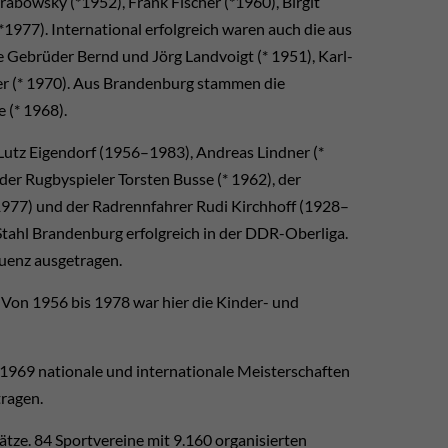
abowsky (*1952), Frank Fischer (*1960), Birgit
1977). International erfolgreich waren auch die aus
Gebrüder Bernd und Jörg Landvoigt (* 1951), Karl-
er (* 1970). Aus Brandenburg stammen die
 (* 1968).
Lutz Eigendorf (1956–1983), Andreas Lindner (*
der Rugbyspieler Torsten Busse (* 1962), der
 1977) und der Radrennfahrer Rudi Kirchhoff (1928–
Stahl Brandenburg erfolgreich in der DDR-Oberliga.
Quenz ausgetragen.
Von 1956 bis 1978 war hier die Kinder- und
1969 nationale und internationale Meisterschaften
ragen.
tze. 84 Sportvereine mit 9.160 organisierten