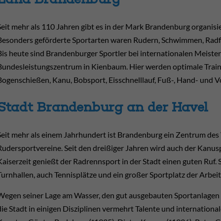
Seit mehr als 110 Jahren gibt es in der Mark Brandenburg organis
Besonders geförderte Sportarten waren Rudern, Schwimmen, Radfah
Bis heute sind Brandenburger Sportler bei internationalen Meisters
Bundesleistungszentrum in Kienbaum. Hier werden optimale Traini
Bogenschießen, Kanu, Bobsport, Eisschnelllauf, Fuß-, Hand- und Vo
Stadt Brandenburg an der Havel
Seit mehr als einem Jahrhundert ist Brandenburg ein Zentrum des 
Rudersportvereine. Seit den dreißiger Jahren wird auch der Kanuspo
Kaiserzeit genießt der Radrennsport in der Stadt einen guten Ruf
Turnhallen, auch Tennisplätze und ein großer Sportplatz der Arbei
Wegen seiner Lage am Wasser, den gut ausgebauten Sportanlagen 
die Stadt in einigen Disziplinen vermehrt Talente und internationa