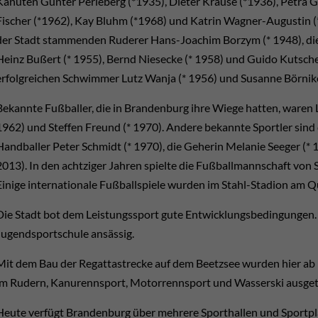
Kanuten Günter Perleberg (*1935), Dieter Krause (*1936), Petra Gr
Fischer (*1962), Kay Bluhm (*1968) und Katrin Wagner-Augustin (*
der Stadt stammenden Ruderer Hans-Joachim Borzym (* 1948), die 
Heinz Bußert (* 1955), Bernd Niesecke (* 1958) und Guido Kutsch
erfolgreichen Schwimmer Lutz Wanja (* 1956) und Susanne Börnike
Bekannte Fußballer, die in Brandenburg ihre Wiege hatten, waren 
1962) und Steffen Freund (* 1970). Andere bekannte Sportler sind 
Handballer Peter Schmidt (* 1970), die Geherin Melanie Seeger (*
2013). In den achtziger Jahren spielte die Fußballmannschaft von 
Einige internationale Fußballspiele wurden im Stahl-Stadion am 
Die Stadt bot dem Leistungssport gute Entwicklungsbedingungen. 
Jugendsportschule ansässig.
Mit dem Bau der Regattastrecke auf dem Beetzsee wurden hier ab 
im Rudern, Kanurennsport, Motorrennsport und Wasserski ausget
Heute verfügt Brandenburg über mehrere Sporthallen und Sportplä