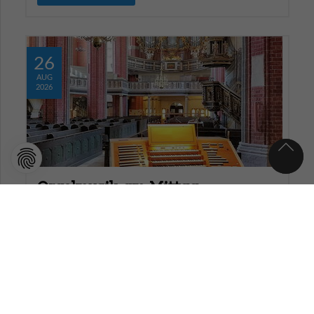
26
AUG
2026
Orgelmusik am Mittag
Konzert, Musik
Sie sind herzlich zu einer Orgelmusik um 12 Uhr in
die St. Katharinenkirche eingeladen.
WEITERLESEN …