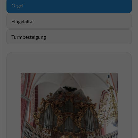
Maß­werk­giebel nach Osten abschloss. 1395 folgte die
Orgel
südliche Fron­leichnams­kapelle. Die Inschrift zur Ein­
weihung dieses Bau­abschnitts nennt 1401 den berühmten
Flügelaltar
Heinrich Bruns­berg aus Stettin als Bau­meister.
Turmbesteigung
Charakteris­tisch sind die nach innen gezogenen Strebe­
pfeiler, die glatten, durch Maß­werk­bänder gege­liederten
Außen­wände und die figurierten Gewölbe im Inneren. Die
Nord­kapelle wurde 1434 geweiht. Statt des geplanten Saal­
chors errichtete man bis 1474 den Hallen-Umgangs­chor.
Der 1494 umgebaute ältere West­turm musste nach
Einsturz 1582/92 neu errichtet werden.
Restau­rierungen erfolgten 1864-65 am Außen­bau sowie
1842 und 1911-12 im Inneren. Die seit 1970 bis 1992
laufende Sanierung führte zur Rekons­truktion der spät­
gotischen Raum­fassung. Die Instand­setzung von Dächern,
Turm und Außen­haut ist seit 2004 abge­schlossen.