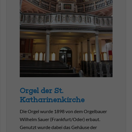
Die Katharinen­kirche ist die größte Kirche der Stadt
Branden­burg an der Havel. Sie ist reich an Innen­aus­stat­
tungen und Kunst­werken, wie dem acht­eckigen Bronze-
Tauf­kessel von 1440 und dem reich­haltigen Figuren­
schmuck in den spitz­giebeligen Nischen der Seiten.
Orgel der St.
Katharinenkirche
Die Orgel wurde 1898 von dem Orgelbauer
Wilhelm Sauer (Frankfurt/Oder) erbaut.
Genutzt wurde dabei das Gehäuse der