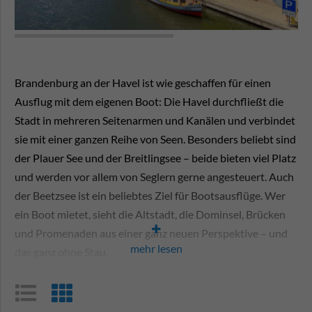
Stromanschluss 220V
TV
WC barrierefrei
Brandenburg an der Havel ist wie geschaffen für einen
Führerschein
Ausflug mit dem eigenen Boot: Die Havel durchfließt die
Bootsführerschein Binnen
Stadt in mehreren Seitenarmen und Kanälen und verbindet
sie mit einer ganzen Reihe von Seen. Besonders beliebt sind
Charterführerschein vor Ort
der Plauer See und der Breitlingsee – beide bieten viel Platz
Einweisungspflicht
und werden vor allem von Seglern gerne angesteuert. Auch
Führerscheinfrei
der Beetzsee ist ein beliebtes Ziel für Bootsausflüge. Wer
ein Boot mietet, sieht die Altstadt, die Dominsel, Brücken
Service
und Promenaden aus einer ganz neuen Perspektive – und
Dusche
mehr lesen
das ganz ohne Stau.
Online buchbar
Zur Auswahl stehen Hausboote, Motorboote, Segelboote
zahlen mit EC Karte
sowie Kanus und Kajaks für kürzere Touren durch die
zahlen mit Kreditkarte