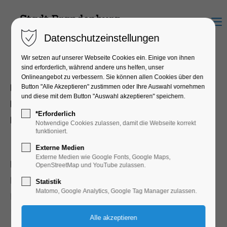
Menu
Datenschutzeinstellungen
Wir setzen auf unserer Webseite Cookies ein. Einige von ihnen
sind erforderlich, während andere uns helfen, unser
Typ
Onlineangebot zu verbessern. Sie können allen Cookies über den
Button "Alle Akzeptieren" zustimmen oder Ihre Auswahl vornehmen
Bootsbau und -zubehör
und diese mit dem Button "Auswahl akzeptieren" speichern.
Sportbootschule
1
*Erforderlich
Vermietung
12
Notwendige Cookies zulassen, damit die Webseite korrekt
funktioniert.
Lage
Externe Medien
Externe Medien wie Google Fonts, Google Maps,
am Wald
OpenStreetMap und YouTube zulassen.
am Wasser
Statistik
Matomo, Google Analytics, Google Tag Manager zulassen.
Ortsrand
mehr lesen
Zentrum