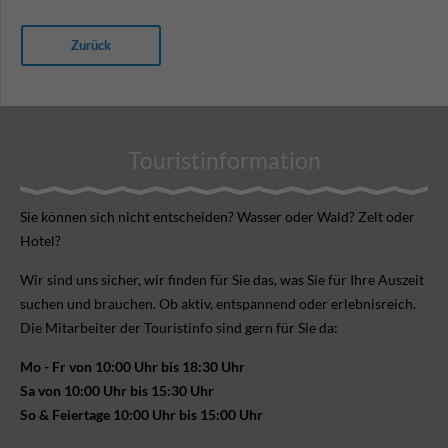
Zurück
Touristinformation
Sie können sich nicht ent­scheiden? Wasser oder Wald? Zelt oder
Hotel?
Wir sind uns sicher, wir finden für Sie das, was Sie für Ihre Aus­zeit
suchen und brauchen. Ob aktiv, ent­spannend oder erlebnis­reich.
Die Mitarbeiter der Touristinfo sind gern für Sie da:
Mo - Fr von 10:00 Uhr bis 18:30 Uhr
Sa von 10:00 Uhr bis 15:30 Uhr
So & Feiertage 10:00 Uhr bis 15:00 Uhr