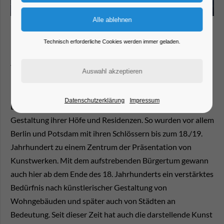
Land Brandenburg
Technisch erforderliche Cookies werden immer geladen.
Die bildende Kunst manifestierte sich seit dem Mittelalter
vor allem in religiösen Darstellungen. Altäre, Taufsteine,
Kirchenfenster, Grabsteine oder Epitaphe. Mit der
Festigung der Zentralmacht strebten auch die
Datenschutzerklärung
Impressum
Landesherren ab dem 15. Jahrhundert nach künstlerischer
Gestaltung ihrer Höfe und Residenzen. So wurden vor allem
Berlin und Potsdam mit ihren Schlössern bis zum 18./19.
Jahrhundert zu einem Zentrum der Präsentation von
Kunstwerken. Mit dem aufstrebenden Bürgertum gewann
auch hier ab dem Ende des 18. Jahrhunderts ein verstärktes
Bedürfnis nach künstlerischer Gestaltung von
Wohngebäuden und später auch von Städten an
Bedeutung. Seit dieser Zeit hat auch die darstellende Kunst