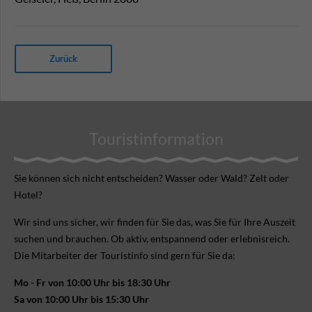
Zurück
Touristinformation
Sie können sich nicht ent­scheiden? Wasser oder Wald? Zelt oder
Hotel?
Wir sind uns sicher, wir finden für Sie das, was Sie für Ihre Aus­zeit
suchen und brauchen. Ob aktiv, ent­spannend oder erlebnis­reich.
Die Mitarbeiter der Touristinfo sind gern für Sie da:
Mo - Fr von 10:00 Uhr bis 18:30 Uhr
Sa von 10:00 Uhr bis 15:30 Uhr