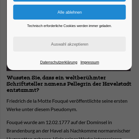
Technisch erforderliche Cookies werden immer geladen.
Datenschutzerklärung
Impressum
Wussten Sie, dass ein weltberühmter
Schriftsteller namens Pellegrin der Havelstadt
entstammt?
Friedrich de la Motte Fouqué veröffentlichte seine ersten
Werke unter diesem Pseudonym.
Fouqué wurde am 12.02.1777 auf der Dominsel in
Brandenburg an der Havel als Nachkomme normannischer
Hugenotten geboren. Viele seiner Werke interessieren