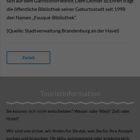
sich auf dem Garnisonsfriedhof. Dem Dichter zu Ehren trägt
die öffentliche Bibliothek seiner Geburtsstadt seit 1998
den Namen „Fouqué-Bibliothek“.
(Quelle: Stadtverwaltung Brandenburg an der Havel)
Zurück
Touristinformation
Sie können sich nicht ent­scheiden? Wasser oder Wald? Zelt oder
Hotel?
Wir sind uns sicher, wir finden für Sie das, was Sie für Ihre Aus­zeit
suchen und brauchen. Ob aktiv, ent­spannend oder erlebnis­reich.