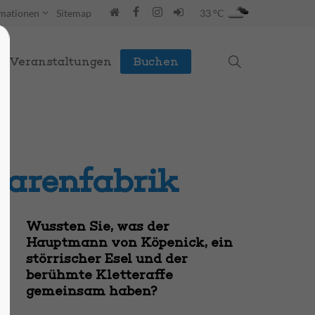
rmationen
Sitemap
33 °C
Veranstaltungen
Buchen
warenfabrik
Wussten Sie, was der
Hauptmann von Köpenick, ein
störrischer Esel und der
berühmte Kletteraffe
gemeinsam haben?