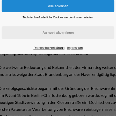
Technisch erforderliche Cookies werden immer geladen.
Datenschutzerklärung
Impressum
Siegeszug des Blechspielzeugs der Firma Lehmann.
Die weltweite Bedeutung und Bekanntheit der Firma stieg weiter un
Industriezweige der Stadt Brandenburg an der Havel endgültig liqu
Die Erfolgsgeschichte begann mit der Gründung der Blechwarenfi
am 9. Juni 1856 in Berlin-Charlottenburg geboren wurde, zog mit
heutigen Stadtverwaltung in der Klosterstraße ein. Doch schon zuv
ersten Patente zur Verarbeitung von Blechwaren eintragen lassen,