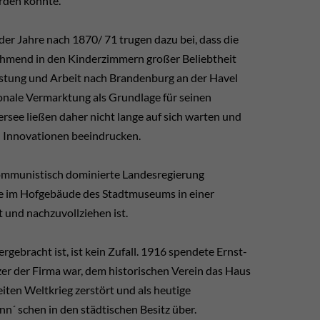
rden konnte.
er Jahre nach 1870/ 71 trugen dazu bei, dass die
ehmend in den Kinderzimmern großer Beliebtheit
istung und Arbeit nach Brandenburg an der Havel
ionale Vermarktung als Grundlage für seinen
rsee ließen daher nicht lange auf sich warten und
n Innovationen beeindrucken.
kommunistisch dominierte Landesregierung
te im Hofgebäude des Stadtmuseums in einer
und nachzuvollziehen ist.
gebracht ist, ist kein Zufall. 1916 spendete Ernst-
zer der Firma war, dem historischen Verein das Haus
ten Weltkrieg zerstört und als heutige
´ schen in den städtischen Besitz über.