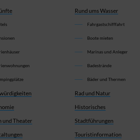
ünfte
Rund ums Wasser
tels
Fahrgastschifffahrt
nsionen
Boote mieten
rienhäuser
Marinas und Anleger
rienwohnungen
Badestrände
mpingplätze
Bäder und Thermen
würdigkeiten
Rad und Natur
nomie
Historisches
 und Theater
Stadtführungen
taltungen
Touristinformation