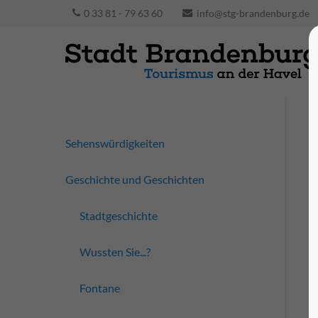
0 33 81 - 79 63 60
info@stg-brandenburg.de
Sehenswürdigkeiten
Geschichte und Geschichten
Stadtgeschichte
Wussten Sie...?
Fontane