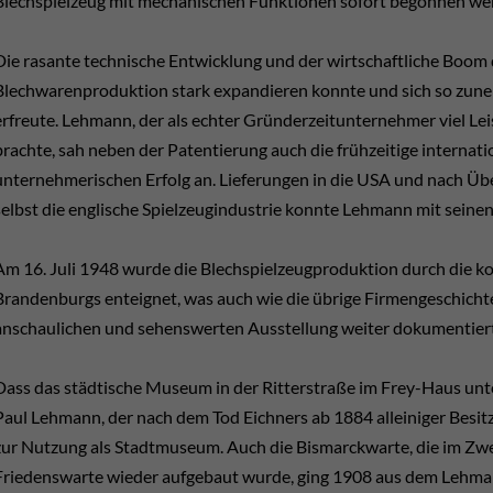
Blechspielzeug mit mechanischen Funktionen sofort begonnen we
Die rasante technische Entwicklung und der wirtschaftliche Boom d
Blechwarenproduktion stark expandieren konnte und sich so zun
erfreute. Lehmann, der als echter Gründerzeitunternehmer viel Le
brachte, sah neben der Patentierung auch die frühzeitige internat
unternehmerischen Erfolg an. Lieferungen in die USA und nach Übe
selbst die englische Spielzeugindustrie konnte Lehmann mit seine
Am 16. Juli 1948 wurde die Blechspielzeugproduktion durch die 
Brandenburgs enteignet, was auch wie die übrige Firmengeschich
anschaulichen und sehenswerten Ausstellung weiter dokumentiert 
Dass das städtische Museum in der Ritterstraße im Frey-Haus unter
Paul Lehmann, der nach dem Tod Eichners ab 1884 alleiniger Besit
zur Nutzung als Stadtmuseum. Auch die Bismarckwarte, die im Zwei
Friedenswarte wieder aufgebaut wurde, ging 1908 aus dem Lehmann