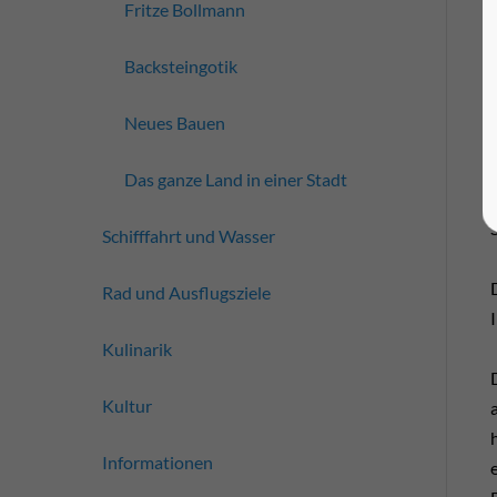
Fritze Bollmann
Backsteingotik
Neues Bauen
Das ganze Land in einer Stadt
Schifffahrt und Wasser
Rad und Ausflugsziele
Kulinarik
Kultur
Informationen