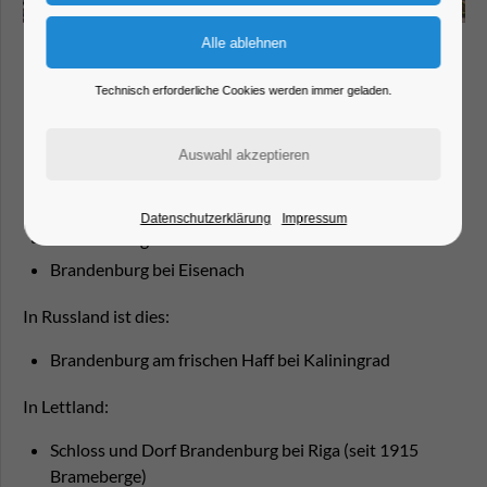
Wussten Sie, dass bislang 12 Orte mit
bestehendem Namen "Brandenburg" auf der
Welt bekannt sind?
Technisch erforderliche Cookies werden immer geladen.
In Deutschland sind dies:
Brandenburg bei Husum in Schleswig Holstein
Brandenburg in Stadthagen / Niedersachsen
Brandenburg im Aachener Stadtteil Sief
Datenschutzerklärung
Impressum
Brandenburg bei Ulm
Brandenburg bei Eisenach
In Russland ist dies:
Brandenburg am frischen Haff bei Kaliningrad
In Lettland:
Schloss und Dorf Brandenburg bei Riga (seit 1915
Brameberge)