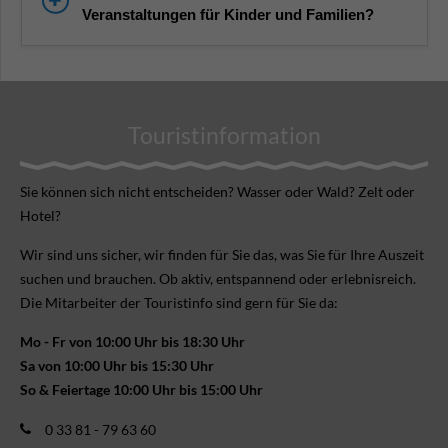
Veranstaltungen für Kinder und Familien?
Touristinformation
Sie können sich nicht ent­scheiden? Wasser oder Wald? Zelt oder
Hotel?
Wir sind uns sicher, wir finden für Sie das, was Sie für Ihre Aus­zeit
suchen und brauchen. Ob aktiv, ent­spannend oder erlebnis­reich.
Die Mitarbeiter der Touristinfo sind gern für Sie da:
Mo - Fr von 10:00 Uhr bis 18:30 Uhr
Sa von 10:00 Uhr bis 15:30 Uhr
So & Feiertage 10:00 Uhr bis 15:00 Uhr
0 33 81 - 79 63 60