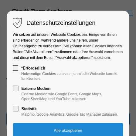
Menu
Datenschutzeinstellungen
Wir setzen auf unserer Webseite Cookies ein. Einige von ihnen
sind erforderlich, während andere uns helfen, unser
Onlineangebot zu verbessern. Sie können allen Cookies über den
Schauspiel und Theater
Button "Alle Akzeptieren" zustimmen oder Ihre Auswahl vornehmen
und diese mit dem Button "Auswahl akzeptieren" speichern.
Programmänderungen und Irrtümer vorbehalten.
*Erforderlich
Notwendige Cookies zulassen, damit die Webseite korrekt
Alle Angaben beruhen auf den Informationen der
funktioniert.
Leistungsträger und Veranstalter zum Zeitpunkt der
Externe Medien
Veröffentlichung. Wir übernehmen keine Gewähr für die
Externe Medien wie Google Fonts, Google Maps,
OpenStreetMap und YouTube zulassen.
Richtigkeit und Vollständigkeit.
Statistik
Matomo, Google Analytics, Google Tag Manager zulassen.
Freitag,
18.12.2026