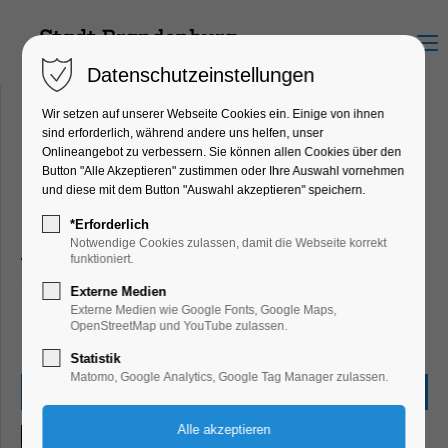
Menu
Datenschutzeinstellungen
Wir setzen auf unserer Webseite Cookies ein. Einige von ihnen
sind erforderlich, während andere uns helfen, unser
Onlineangebot zu verbessern. Sie können allen Cookies über den
Schauspiel und Theater
Button "Alle Akzeptieren" zustimmen oder Ihre Auswahl vornehmen
und diese mit dem Button "Auswahl akzeptieren" speichern.
Programmänderungen und Irrtümer vorbehalten.
*Erforderlich
Notwendige Cookies zulassen, damit die Webseite korrekt
Alle Angaben beruhen auf den Informationen der
funktioniert.
Leistungsträger und Veranstalter zum Zeitpunkt der
Externe Medien
Veröffentlichung. Wir übernehmen keine Gewähr für die
Externe Medien wie Google Fonts, Google Maps,
OpenStreetMap und YouTube zulassen.
Richtigkeit und Vollständigkeit.
Statistik
Matomo, Google Analytics, Google Tag Manager zulassen.
Samstag,
19.09.2026