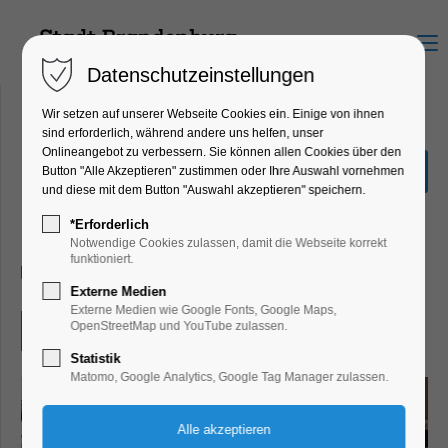
Menu
Datenschutzeinstellungen
Wir setzen auf unserer Webseite Cookies ein. Einige von ihnen
sind erforderlich, während andere uns helfen, unser
Onlineangebot zu verbessern. Sie können allen Cookies über den
Verkaufsoffener Sonntag
Button "Alle Akzeptieren" zustimmen oder Ihre Auswahl vornehmen
zum Töpfermarkt
und diese mit dem Button "Auswahl akzeptieren" speichern.
Markt, Shopping
*Erforderlich
Notwendige Cookies zulassen, damit die Webseite korrekt
funktioniert.
03.11.2024, 13:00–18:00
Externe Medien
Externe Medien wie Google Fonts, Google Maps,
OpenStreetMap und YouTube zulassen.
Eintritt frei
Statistik
Matomo, Google Analytics, Google Tag Manager zulassen.