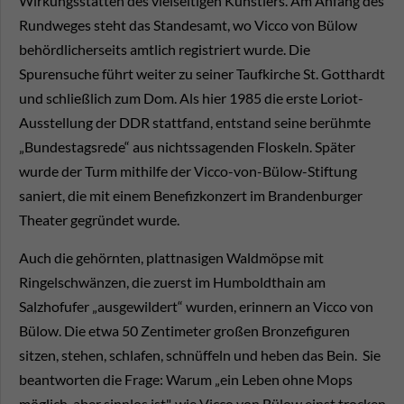
Wirkungsstätten des vielseitigen Künstlers. Am Anfang des
Rundweges steht das Standesamt, wo Vicco von Bülow
behördlicherseits amtlich registriert wurde. Die
Spurensuche führt weiter zu seiner Taufkirche St. Gotthardt
und schließlich zum Dom. Als hier 1985 die erste Loriot-
Ausstellung der DDR stattfand, entstand seine berühmte
„Bundestagsrede“ aus nichtssagenden Floskeln. Später
wurde der Turm mithilfe der Vicco-von-Bülow-Stiftung
saniert, die mit einem Benefizkonzert im Brandenburger
Theater gegründet wurde.
Auch die gehörnten, plattnasigen Waldmöpse mit
Ringelschwänzen, die zuerst im Humboldthain am
Salzhofufer „ausgewildert“ wurden, erinnern an Vicco von
Bülow. Die etwa 50 Zentimeter großen Bronzefiguren
sitzen, stehen, schlafen, schnüffeln und heben das Bein. Sie
beantworten die Frage: Warum „ein Leben ohne Mops
möglich, aber sinnlos ist", wie Vicco von Bülow einst trocken