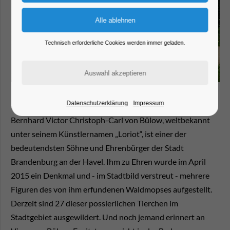
Technisch erforderliche Cookies werden immer geladen.
Datenschutzerklärung
Impressum
Bernhard Victor Christoph-Carl von Bülow, weltbekannt
unter seinem Künstlernamen „Loriot“, ist einer der
bedeutendsten Söhne und Ehrenbürger der Stadt
Brandenburg an der Havel. Ihm zu Ehren wurde im April
2015 ein Denkmal und - im Stadtbild verstreut - mehrere
Figuren des von ihm erfundenen Waldmopses aufgestellt.
Derzeit sind 27 dieser possierlichen Tierchen im
Stadtgebiet ausgewildert. Und noch jemand erinnert an