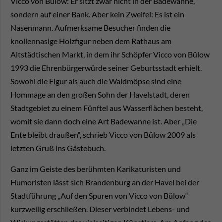
Vicco von Bülow: Er sitzt zwar nicht in der Badewanne,
sondern auf einer Bank. Aber kein Zweifel: Es ist ein
Nasenmann. Aufmerksame Besucher finden die
knollennasige Holzfigur neben dem Rathaus am
Altstädtischen Markt, in dem ihr Schöpfer Vicco von Bülow
1993 die Ehrenbürgerwürde seiner Geburtsstadt erhielt.
Sowohl die Figur als auch die Waldmöpse sind eine
Hommage an den großen Sohn der Havelstadt, deren
Stadtgebiet zu einem Fünftel aus Wasserflächen besteht,
womit sie dann doch eine Art Badewanne ist. Aber „Die
Ente bleibt draußen“, schrieb Vicco von Bülow 2009 als
letzten Gruß ins Gästebuch.
Ganz im Geiste des berühmten Karikaturisten und
Humoristen lässt sich Brandenburg an der Havel bei der
Stadtführung „Auf den Spuren von Vicco von Bülow“
kurzweilig erschließen. Dieser verbindet Lebens- und