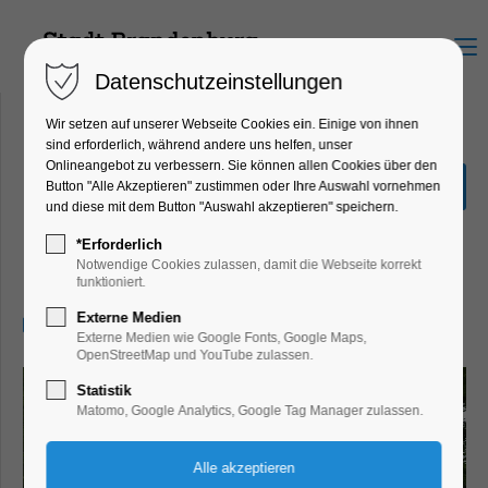
Menu
Datenschutzeinstellungen
Wir setzen auf unserer Webseite Cookies ein. Einige von ihnen
sind erforderlich, während andere uns helfen, unser
Onlineangebot zu verbessern. Sie können allen Cookies über den
Stadtführung: Auf den
Button "Alle Akzeptieren" zustimmen oder Ihre Auswahl vornehmen
Spuren von Vicco von
und diese mit dem Button "Auswahl akzeptieren" speichern.
Bülow
*Erforderlich
Notwendige Cookies zulassen, damit die Webseite korrekt
Führung, Highlight, Loriot, Themenführung
funktioniert.
Externe Medien
04.01.2025, 14:30–16:30
Externe Medien wie Google Fonts, Google Maps,
OpenStreetMap und YouTube zulassen.
Statistik
Matomo, Google Analytics, Google Tag Manager zulassen.