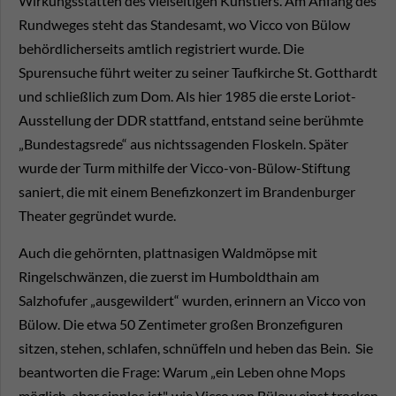
Wirkungsstätten des vielseitigen Künstlers. Am Anfang des
Rundweges steht das Standesamt, wo Vicco von Bülow
behördlicherseits amtlich registriert wurde. Die
Spurensuche führt weiter zu seiner Taufkirche St. Gotthardt
und schließlich zum Dom. Als hier 1985 die erste Loriot-
Ausstellung der DDR stattfand, entstand seine berühmte
„Bundestagsrede“ aus nichtssagenden Floskeln. Später
wurde der Turm mithilfe der Vicco-von-Bülow-Stiftung
saniert, die mit einem Benefizkonzert im Brandenburger
Theater gegründet wurde.
Auch die gehörnten, plattnasigen Waldmöpse mit
Ringelschwänzen, die zuerst im Humboldthain am
Salzhofufer „ausgewildert“ wurden, erinnern an Vicco von
Bülow. Die etwa 50 Zentimeter großen Bronzefiguren
sitzen, stehen, schlafen, schnüffeln und heben das Bein. Sie
beantworten die Frage: Warum „ein Leben ohne Mops
möglich, aber sinnlos ist", wie Vicco von Bülow einst trocken