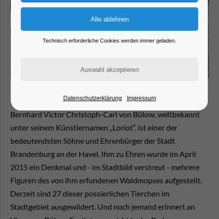
Technisch erforderliche Cookies werden immer geladen.
Datenschutzerklärung
Impressum
Bernhard Victor Christoph-Carl von Bülow, weltbekannt
unter seinem Künstlernamen „Loriot“, ist einer der
bedeutendsten Söhne und Ehrenbürger der Stadt
Brandenburg an der Havel. Ihm zu Ehren wurde im April
2015 ein Denkmal und - im Stadtbild verstreut - mehrere
Figuren des von ihm erfundenen Waldmopses aufgestellt.
Derzeit sind 27 dieser possierlichen Tierchen im
Stadtgebiet ausgewildert. Und noch jemand erinnert an