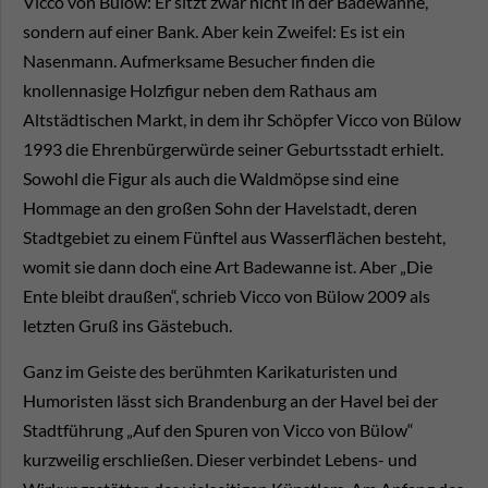
Vicco von Bülow: Er sitzt zwar nicht in der Badewanne,
sondern auf einer Bank. Aber kein Zweifel: Es ist ein
Nasenmann. Aufmerksame Besucher finden die
knollennasige Holzfigur neben dem Rathaus am
Altstädtischen Markt, in dem ihr Schöpfer Vicco von Bülow
1993 die Ehrenbürgerwürde seiner Geburtsstadt erhielt.
Sowohl die Figur als auch die Waldmöpse sind eine
Hommage an den großen Sohn der Havelstadt, deren
Stadtgebiet zu einem Fünftel aus Wasserflächen besteht,
womit sie dann doch eine Art Badewanne ist. Aber „Die
Ente bleibt draußen“, schrieb Vicco von Bülow 2009 als
letzten Gruß ins Gästebuch.
Ganz im Geiste des berühmten Karikaturisten und
Humoristen lässt sich Brandenburg an der Havel bei der
Stadtführung „Auf den Spuren von Vicco von Bülow“
kurzweilig erschließen. Dieser verbindet Lebens- und