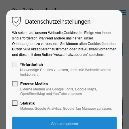
Menu
Datenschutzeinstellungen
Wir setzen auf unserer Webseite Cookies ein. Einige von ihnen
sind erforderlich, während andere uns helfen, unser
Onlineangebot zu verbessern. Sie können allen Cookies über den
Stadtführung: Auf den
Button "Alle Akzeptieren" zustimmen oder Ihre Auswahl vornehmen
Spuren von Vicco von
und diese mit dem Button "Auswahl akzeptieren" speichern.
Bülow
*Erforderlich
Notwendige Cookies zulassen, damit die Webseite korrekt
Führung, Highlight, Loriot, Themenführung
funktioniert.
Externe Medien
05.10.2024, 14:30–16:30
Externe Medien wie Google Fonts, Google Maps,
OpenStreetMap und YouTube zulassen.
Statistik
Matomo, Google Analytics, Google Tag Manager zulassen.