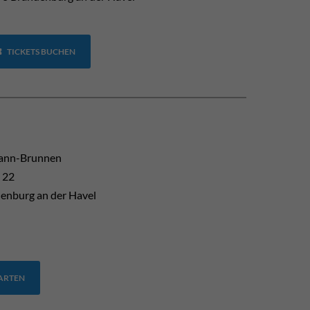
TICKETS BUCHEN
mann-Brunnen
 22
enburg an der Havel
TARTEN