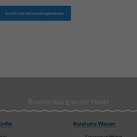
Zurück zum Veranstaltungskalender
Brandenburg an der Havel
ünfte
Rund ums Wasser
tels
Fahrgastschifffahrt