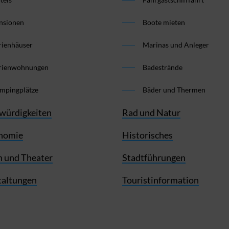
nsionen
Boote mieten
rienhäuser
Marinas und Anleger
rienwohnungen
Badestrände
mpingplätze
Bäder und Thermen
würdigkeiten
Rad und Natur
nomie
Historisches
 und Theater
Stadtführungen
taltungen
Touristinformation