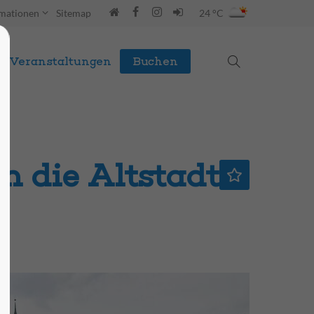
rmationen
Sitemap
24 °C
Veranstaltungen
Buchen
h die Altstadt