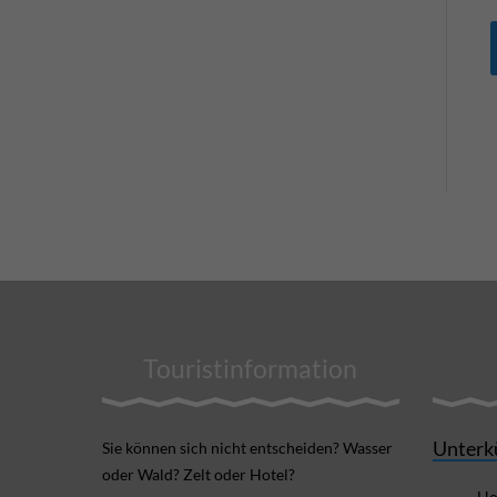
Touristinformation
Unterk
Sie können sich nicht ent­scheiden? Wasser
oder Wald? Zelt oder Hotel?
Ho