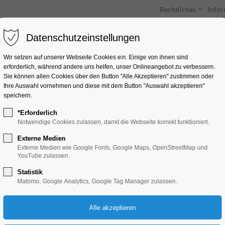
Rechtliches
Info
Datenschutzeinstellungen
Unterkünfte
Entdecken & Erleben
Wir setzen auf unserer Webseite Cookies ein. Einige von ihnen sind
erforderlich, während andere uns helfen, unser Onlineangebot zu verbessern.
Sie können allen Cookies über den Button "Alle Akzeptieren" zustimmen oder
Ihre Auswahl vornehmen und diese mit dem Button "Auswahl akzeptieren"
speichern.
*Erforderlich
Schnuppertour durc
Notwendige Cookies zulassen, damit die Webseite korrekt funktioniert.
Externe Medien
Führung, Themenführung
Externe Medien wie Google Fonts, Google Maps, OpenStreetMap und
YouTube zulassen.
Statistik
05.04.2025, 10:30–11:30
Matomo, Google Analytics, Google Tag Manager zulassen.