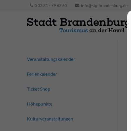
0 33 81 - 79 63 60
info@stg-brandenburg.de
Veranstaltungskalender
Ferienkalender
Ticket Shop
Höhepunkte
Kulturveranstaltungen