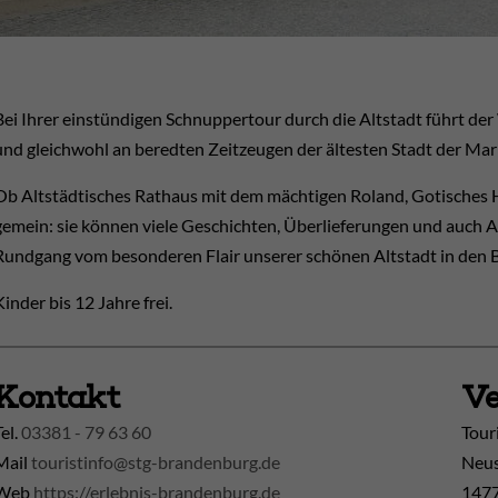
Bei Ihrer einstündigen Schnuppertour durch die Altstadt führt 
und gleichwohl an beredten Zeitzeugen der ältesten Stadt der Ma
Ob Altstädtisches Rathaus mit dem mächtigen Roland, Gotisches Ha
gemein: sie können viele Geschichten, Überlieferungen und auch A
Rundgang vom besonderen Flair unserer schönen Altstadt in den 
Kinder bis 12 Jahre frei.
Kontakt
Ve
Tel.
03381 - 79 63 60
Tour
Mail
touristinfo@stg-brandenburg.de
Neus
Web
https://erlebnis-brandenburg.de
1477