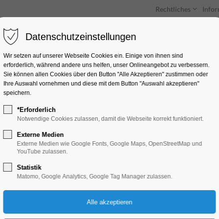
Rechtliches
Info
Datenschutzeinstellungen
Unterkünfte
Entdecken & Erleben
Wir setzen auf unserer Webseite Cookies ein. Einige von ihnen sind
erforderlich, während andere uns helfen, unser Onlineangebot zu verbessern.
Sie können allen Cookies über den Button "Alle Akzeptieren" zustimmen oder
Ihre Auswahl vornehmen und diese mit dem Button "Auswahl akzeptieren"
speichern.
*Erforderlich
Schnuppertour durc
Notwendige Cookies zulassen, damit die Webseite korrekt funktioniert.
Externe Medien
Führung
Externe Medien wie Google Fonts, Google Maps, OpenStreetMap und
YouTube zulassen.
Statistik
24.08.2024, 10:30–11:30
Matomo, Google Analytics, Google Tag Manager zulassen.