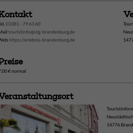
Kontakt
Ve
Tel.
03381 - 79 63 60
Tour
Mail
touristinfo@stg-brandenburg.de
Neus
Web
https://erlebnis-brandenburg.de
1477
Preise
7,00 € normal
Veranstaltungsort
Touristinfor
Neustädtisc
14776
Brand