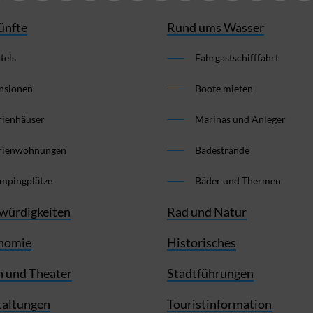
ünfte
Rund ums Wasser
tels
Fahrgastschifffahrt
nsionen
Boote mieten
rienhäuser
Marinas und Anleger
rienwohnungen
Badestrände
mpingplätze
Bäder und Thermen
würdigkeiten
Rad und Natur
nomie
Historisches
 und Theater
Stadtführungen
taltungen
Touristinformation