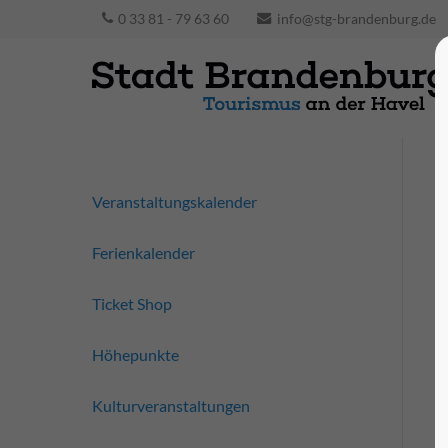
0 33 81 - 79 63 60
info@stg-brandenburg.de
Veranstaltungskalender
Ferienkalender
Ticket Shop
Höhepunkte
Kulturveranstaltungen