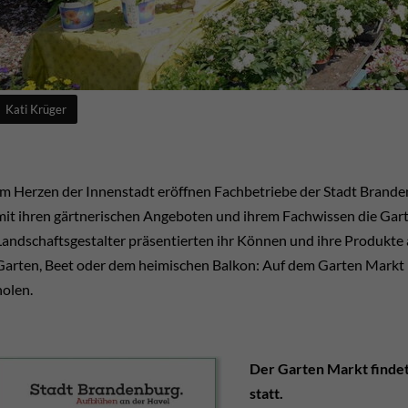
Kati Krüger
Kati Krüger
Im Herzen der Innenstadt eröffnen Fachbetriebe der Stadt Brand
mit ihren gärtnerischen Angeboten und ihrem Fachwissen die Gart
Landschaftsgestalter präsentierten ihr Können und ihre Produkte
Garten, Beet oder dem heimischen Balkon: Auf dem Garten Markt 
holen.
Der Garten Markt findet 
statt.