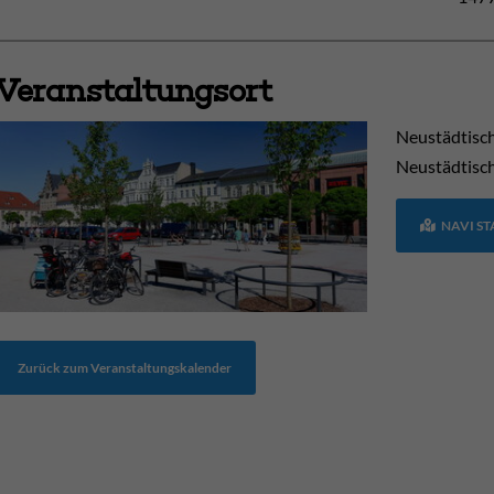
Veranstaltungsort
Neustädtisc
Neustädtisc
NAVI S
Zurück zum Veranstaltungskalender