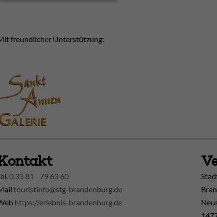
Mit freundlicher Unterstützung:
Kontakt
Ve
Tel.
0 33 81 - 79 63 60
Stad
Mail
touristinfo@stg-brandenburg.de
Bran
Web
https://erlebnis-brandenburg.de
Neus
1477