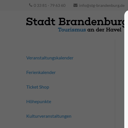
0 33 81 - 79 63 60
info@stg-brandenburg.de
Veranstaltungskalender
Ferienkalender
Ticket Shop
Höhepunkte
Kulturveranstaltungen