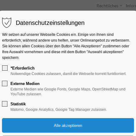
Rechtliches
Info
Datenschutzeinstellungen
Unterkünfte
Entdecken & Erleben
Wir setzen auf unserer Webseite Cookies ein. Einige von ihnen sind
erforderlich, während andere uns helfen, unser Onlineangebot zu verbessern.
Sie können allen Cookies über den Button "Alle Akzeptieren" zustimmen oder
Ihre Auswahl vornehmen und diese mit dem Button "Auswahl akzeptieren"
speichern.
*Erforderlich
Garten Markt
Notwendige Cookies zulassen, damit die Webseite korrekt funktioniert.
Externe Medien
Highlight, Markt
Externe Medien wie Google Fonts, Google Maps, OpenStreetMap und
YouTube zulassen.
Statistik
27.04.2025, 09:00–18:00
Matomo, Google Analytics, Google Tag Manager zulassen.
Eintritt frei