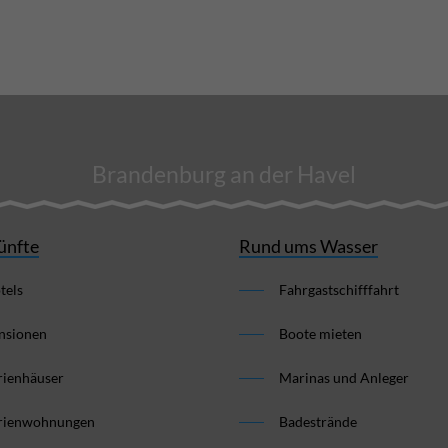
Brandenburg an der Havel
ünfte
Rund ums Wasser
tels
Fahrgastschifffahrt
nsionen
Boote mieten
rienhäuser
Marinas und Anleger
rienwohnungen
Badestrände