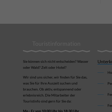
Touristinformation
Unterk
Sie können sich nicht ent­scheiden? Wasser
oder Wald? Zelt oder Hotel?
Ho
Wir sind uns sicher, wir finden für Sie das,
was Sie für Ihre Aus­zeit suchen und
Pe
brauchen. Ob aktiv, ent­spannend oder
Fe
erlebnis­reich. Die Mitarbeiter der
Touristinfo sind gern für Sie da:
Fe
Mo - Fr von 10:00 Uhr bis 18:30 Uhr