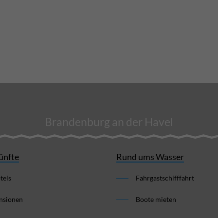
Brandenburg an der Havel
ünfte
Rund ums Wasser
tels
Fahrgastschifffahrt
nsionen
Boote mieten