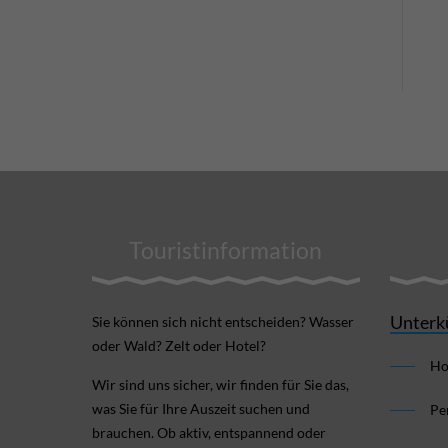
Touristinformation
Unterk
Sie können sich nicht ent­scheiden? Wasser
oder Wald? Zelt oder Hotel?
Ho
Wir sind uns sicher, wir finden für Sie das,
was Sie für Ihre Aus­zeit suchen und
Pe
brauchen. Ob aktiv, ent­spannend oder