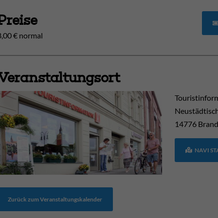
Preise
8,00 € normal
Veranstaltungsort
Touristinfor
Neustädtisc
14776
Brand
NAVI S
Zurück zum Veranstaltungskalender