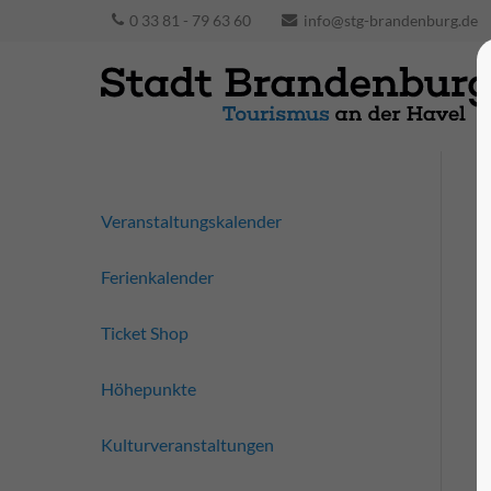
0 33 81 - 79 63 60
info@stg-brandenburg.de
Veranstaltungskalender
Ferienkalender
Ticket Shop
Höhepunkte
Kulturveranstaltungen