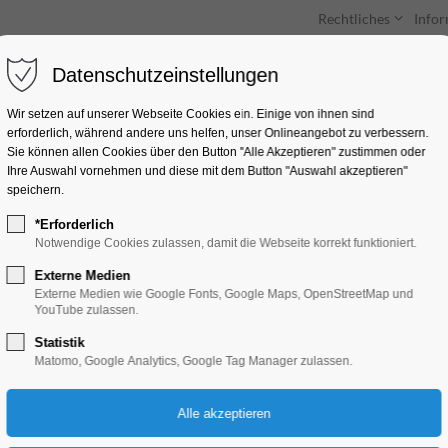
Rechtliches
Info
Datenschutzeinstellungen
Unterkünfte
Entdecken & Erleben
Wir setzen auf unserer Webseite Cookies ein. Einige von ihnen sind
erforderlich, während andere uns helfen, unser Onlineangebot zu verbessern.
Sie können allen Cookies über den Button "Alle Akzeptieren" zustimmen oder
Ihre Auswahl vornehmen und diese mit dem Button "Auswahl akzeptieren"
speichern.
*Erforderlich
Entdecker-Tour
Notwendige Cookies zulassen, damit die Webseite korrekt funktioniert.
Externe Medien
Führung, Themenführung
Externe Medien wie Google Fonts, Google Maps, OpenStreetMap und
YouTube zulassen.
Statistik
02.07.2025, 10:30–11:30
Matomo, Google Analytics, Google Tag Manager zulassen.