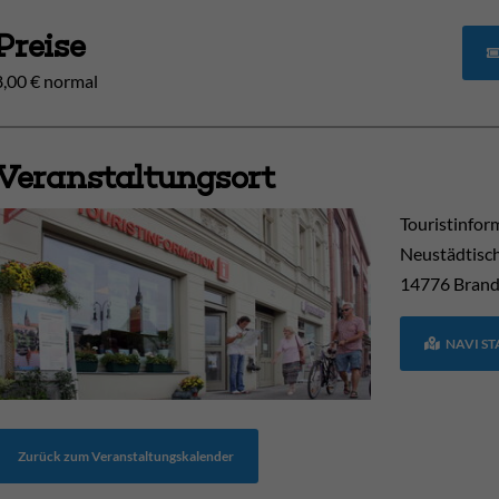
Preise
8,00 € normal
Veranstaltungsort
Touristinfor
Neustädtisc
14776
Brand
NAVI S
Zurück zum Veranstaltungskalender