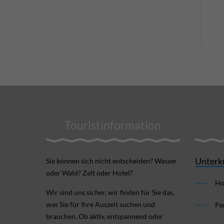
Touristinformation
Unterk
Sie können sich nicht ent­scheiden? Wasser
oder Wald? Zelt oder Hotel?
Ho
Wir sind uns sicher, wir finden für Sie das,
was Sie für Ihre Aus­zeit suchen und
Pe
brauchen. Ob aktiv, ent­spannend oder