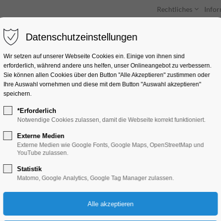
Rechtliches
Info
Datenschutzeinstellungen
Unterkünfte
Entdecken & Erleben
Wir setzen auf unserer Webseite Cookies ein. Einige von ihnen sind
erforderlich, während andere uns helfen, unser Onlineangebot zu verbessern.
Sie können allen Cookies über den Button "Alle Akzeptieren" zustimmen oder
Ihre Auswahl vornehmen und diese mit dem Button "Auswahl akzeptieren"
speichern.
*Erforderlich
Entdecker-Tour
Notwendige Cookies zulassen, damit die Webseite korrekt funktioniert.
Externe Medien
Führung, Themenführung
Externe Medien wie Google Fonts, Google Maps, OpenStreetMap und
YouTube zulassen.
Statistik
25.06.2025, 10:30–11:30
Matomo, Google Analytics, Google Tag Manager zulassen.