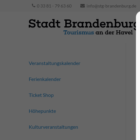
0 33 81 - 79 63 60
info@stg-brandenburg.de
Veranstaltungskalender
Ferienkalender
Ticket Shop
Höhepunkte
Kulturveranstaltungen