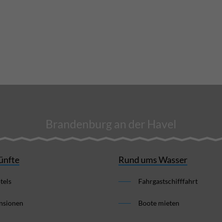
Brandenburg an der Havel
ünfte
Rund ums Wasser
tels
Fahrgastschifffahrt
nsionen
Boote mieten