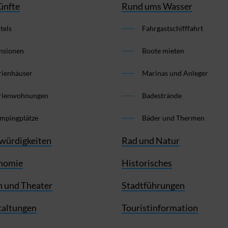
ünfte
Rund ums Wasser
tels
Fahrgastschifffahrt
nsionen
Boote mieten
rienhäuser
Marinas und Anleger
rienwohnungen
Badestrände
mpingplätze
Bäder und Thermen
würdigkeiten
Rad und Natur
nomie
Historisches
 und Theater
Stadtführungen
taltungen
Touristinformation