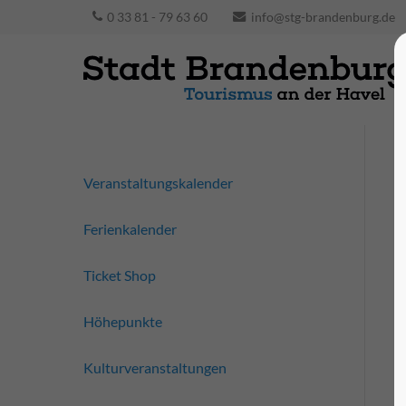
0 33 81 - 79 63 60
info@stg-brandenburg.de
Veranstaltungskalender
Ferienkalender
Ticket Shop
Höhepunkte
Kulturveranstaltungen