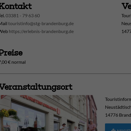
Kontakt
Ve
Tel.
03381 - 79 63 60
Tour
Mail
touristinfo@stg-brandenburg.de
Neus
Web
https://erlebnis-brandenburg.de
1477
Preise
7,00 € normal
Veranstaltungsort
Touristinfor
Neustädtisc
14776
Brand
NAVI S