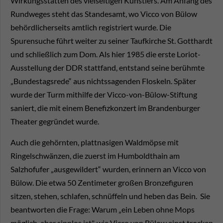
Wirkungsstätten des vielseitigen Künstlers. Am Anfang des
Rundweges steht das Standesamt, wo Vicco von Bülow
behördlicherseits amtlich registriert wurde. Die
Spurensuche führt weiter zu seiner Taufkirche St. Gotthardt
und schließlich zum Dom. Als hier 1985 die erste Loriot-
Ausstellung der DDR stattfand, entstand seine berühmte
„Bundestagsrede“ aus nichtssagenden Floskeln. Später
wurde der Turm mithilfe der Vicco-von-Bülow-Stiftung
saniert, die mit einem Benefizkonzert im Brandenburger
Theater gegründet wurde.
Auch die gehörnten, plattnasigen Waldmöpse mit
Ringelschwänzen, die zuerst im Humboldthain am
Salzhofufer „ausgewildert“ wurden, erinnern an Vicco von
Bülow. Die etwa 50 Zentimeter großen Bronzefiguren
sitzen, stehen, schlafen, schnüffeln und heben das Bein. Sie
beantworten die Frage: Warum „ein Leben ohne Mops
möglich, aber sinnlos ist", wie Vicco von Bülow einst trocken