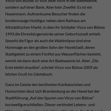
Vicco von Bülow: Er sitzt zwar nicht in der Badewanne,
sondern auf einer Bank. Aber kein Zweifel: Es ist ein
Nasenmann. Aufmerksame Besucher finden die
knollennasige Holzfigur neben dem Rathaus am
Altstädtischen Markt, in dem ihr Schöpfer Vicco von Bülow
1993 die Ehrenbürgerwürde seiner Geburtsstadt erhielt.
Sowohl die Figur als auch die Waldmöpse sind eine
Hommage an den großen Sohn der Havelstadt, deren
Stadtgebiet zu einem Fünftel aus Wasserflächen besteht,
womit sie dann doch eine Art Badewanne ist. Aber „Die
Ente bleibt draußen“, schrieb Vicco von Bülow 2009 als
letzten Gruß ins Gästebuch.
Ganz im Geiste des berühmten Karikaturisten und
Humoristen lässt sich Brandenburg an der Havel bei der
Stadtführung „Auf den Spuren von Vicco von Bülow“
kurzweilig erschließen. Dieser verbindet Lebens- und