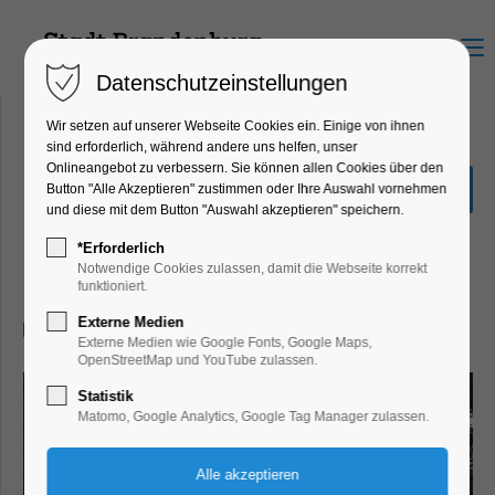
Menu
Datenschutzeinstellungen
Wir setzen auf unserer Webseite Cookies ein. Einige von ihnen
sind erforderlich, während andere uns helfen, unser
Onlineangebot zu verbessern. Sie können allen Cookies über den
Stadtführung: Auf den
Button "Alle Akzeptieren" zustimmen oder Ihre Auswahl vornehmen
Spuren von Vicco von
und diese mit dem Button "Auswahl akzeptieren" speichern.
Bülow
*Erforderlich
Notwendige Cookies zulassen, damit die Webseite korrekt
Führung, Highlight, Loriot, Themenführung
funktioniert.
Externe Medien
04.04.2026, 14:30–16:30
Externe Medien wie Google Fonts, Google Maps,
OpenStreetMap und YouTube zulassen.
Statistik
Matomo, Google Analytics, Google Tag Manager zulassen.