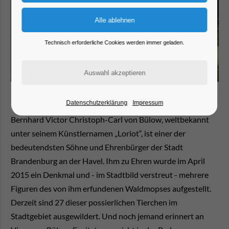
Technisch erforderliche Cookies werden immer geladen.
Datenschutzerklärung
Impressum
Bernhard Victor Christoph-Carl von Bülow, weltbekannt
unter seinem Künstlernamen „Loriot“, ist einer der
bedeutendsten Söhne und Ehrenbürger der Stadt
Brandenburg an der Havel. Ihm zu Ehren wurde im April
2015 ein Denkmal und - im Stadtbild verstreut - mehrere
Figuren des von ihm erfundenen Waldmopses aufgestellt.
Derzeit sind 27 dieser possierlichen Tierchen im
Stadtgebiet ausgewildert. Und noch jemand erinnert an