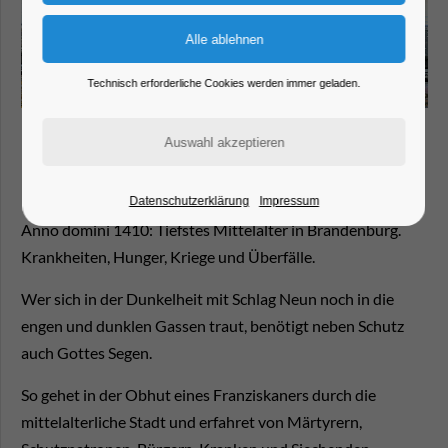
Technisch erforderliche Cookies werden immer geladen.
Mönchsführung
Datenschutzerklärung
Impressum
Anno domini 1410: Tiefstes Mittelalter in Brandenburg.
Krankheiten, Hunger, Kriege und Überfälle.
Wer sich in der Dunkelheit mit Schlag Neun noch in die
engen und dunklen Gassen traut, benötigt neben Schutz
auch Gottes Segen.
So gehet in der Obhut eines Franziskaners durch die
mittelalterliche Stadt und erfahret von Märtyrern,