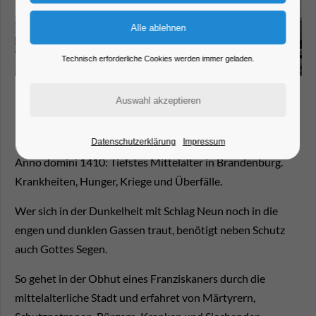
Technisch erforderliche Cookies werden immer geladen.
Mönchsführung
Datenschutzerklärung
Impressum
Anno domini 1410: Tiefstes Mittelalter in Brandenburg.
Krankheiten, Hunger, Kriege und Überfälle.
Wer sich in der Dunkelheit mit Schlag Neun noch in die
engen und dunklen Gassen traut, benötigt neben Schutz
auch Gottes Segen.
So gehet in der Obhut eines Franziskaners durch die
mittelalterliche Stadt und erfahret von Märtyrern,