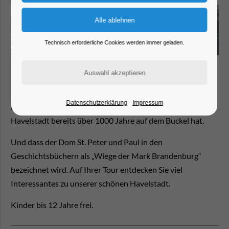
Technisch erforderliche Cookies werden immer geladen.
Bei der einstündigen Tour durch die Neustadt bis hin zur
Datenschutzerklärung
Impressum
Dominsel, entdecken Sie unter anderem, dass die
Havelstadt bereits über 1000 Jahre auf dem Buckel hat.
Und dass der Dom St. Peter und Paul in den
Geschichtsbüchern als „Wiege der Mark Brandenburg“
bezeichnet wird. Auf Ihrer Tour entdecken Sie viel
Interessantes zu unserer schönen Havelstadt.
Kinder bis 12 Jahre frei.