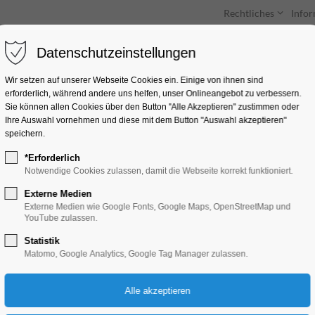
Rechtliches
Info
Datenschutzeinstellungen
Unterkünfte
Entdecken & Erleben
Wir setzen auf unserer Webseite Cookies ein. Einige von ihnen sind
erforderlich, während andere uns helfen, unser Onlineangebot zu verbessern.
Sie können allen Cookies über den Button "Alle Akzeptieren" zustimmen oder
Ihre Auswahl vornehmen und diese mit dem Button "Auswahl akzeptieren"
speichern.
*Erforderlich
Entdecker-Tour
Notwendige Cookies zulassen, damit die Webseite korrekt funktioniert.
Externe Medien
Führung, Themenführung
Externe Medien wie Google Fonts, Google Maps, OpenStreetMap und
YouTube zulassen.
Statistik
22.07.2026, 10:30–11:30
Matomo, Google Analytics, Google Tag Manager zulassen.