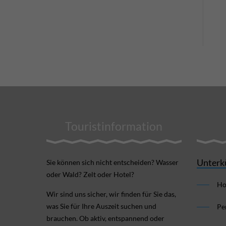
Touristinformation
Unterk
Sie können sich nicht ent­scheiden? Wasser
oder Wald? Zelt oder Hotel?
Ho
Wir sind uns sicher, wir finden für Sie das,
was Sie für Ihre Aus­zeit suchen und
Pe
brauchen. Ob aktiv, ent­spannend oder