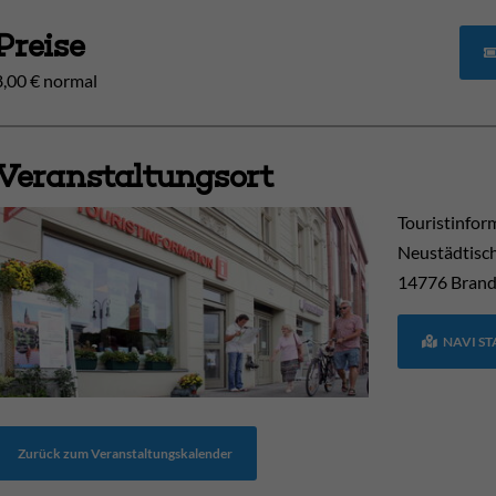
Preise
8,00 € normal
Veranstaltungsort
Touristinfor
Neustädtisc
14776
Brand
NAVI S
Zurück zum Veranstaltungskalender