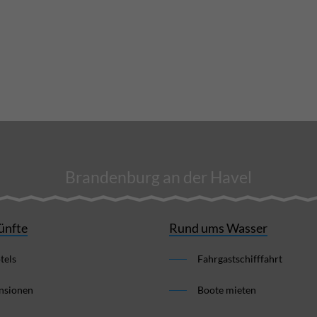
Brandenburg an der Havel
ünfte
Rund ums Wasser
tels
Fahrgastschifffahrt
nsionen
Boote mieten