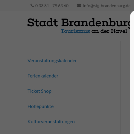
0 33 81 - 79 63 60
info@stg-brandenburg.de
Veranstaltungskalender
Ferienkalender
Ticket Shop
Höhepunkte
Kulturveranstaltungen