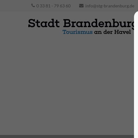
0 33 81 - 79 63 60
info@stg-brandenburg.de
Presse und Events
Für das Presse-Archiv oder die Eingabe von
Veranstaltungen in die Zentrale
Veranstaltungsdatenbank der Stadt
Brandenburg an der Havel nutzen Sie bitte
den Login links.
zum Login