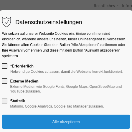
Rechtliches
Info
Datenschutzeinstellungen
Unterkünfte
Entdecken & Erleben
Wir setzen auf unserer Webseite Cookies ein. Einige von ihnen sind
erforderlich, während andere uns helfen, unser Onlineangebot zu verbessern.
Webeinträge
Sie können allen Cookies über den Button "Alle Akzeptieren" zustimmen oder
Ihre Auswahl vornehmen und diese mit dem Button "Auswahl akzeptieren"
speichern.
Für die Bearbeitung Ihres Webeintrags
*Erforderlich
klicken Sie bitte auf den Button und loggen
Notwendige Cookies zulassen, damit die Webseite korrekt funktioniert.
Sie sich dort ein.
Externe Medien
Externe Medien wie Google Fonts, Google Maps, OpenStreetMap und
YouTube zulassen.
zum Login
Statistik
Webeintrag
Matomo, Google Analytics, Google Tag Manager zulassen.