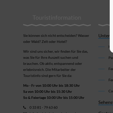
Touristinformation
Unterk
Sie können sich nicht ent­scheiden? Wasser
oder Wald? Zelt oder Hotel?
Ho
Wir sind uns sicher, wir finden für Sie das,
was Sie für Ihre Aus­zeit suchen und
Pe
brauchen. Ob aktiv, ent­spannend oder
Fe
erlebnis­reich. Die Mitarbeiter der
Touristinfo sind gern für Sie da:
Fe
Mo - Fr von 10:00 Uhr bis 18:30 Uhr
Ca
Sa von 10:00 Uhr bis 15:30 Uhr
So & Feiertage 10:00 Uhr bis 15:00 Uhr
Sehens
0 33 81 - 79 63 60