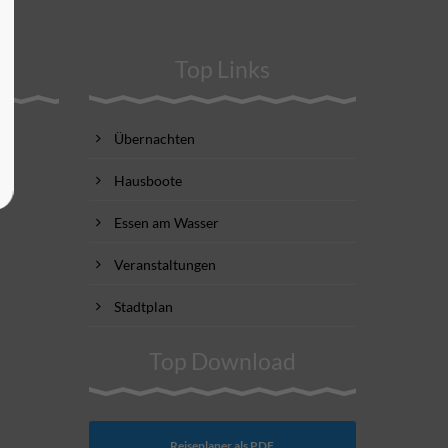
Top Links
Übernachten
Hausboote
Essen am Wasser
Veranstaltungen
Stadtplan
Top Download
Reiseplaner als PDF