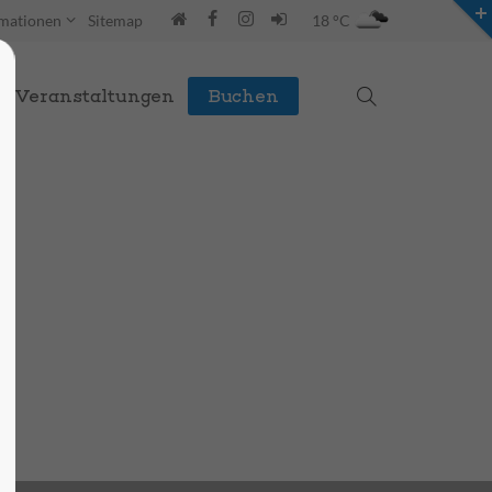
rmationen
Sitemap
18 °C
Veranstaltungen
Buchen
STG Webseite
Hier finden Sie alle Informationen zur STG.
zur STG
Webseite