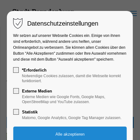
Menu
Datenschutzeinstellungen
Wir setzen auf unserer Webseite Cookies ein. Einige von ihnen
sind erforderlich, während andere uns helfen, unser
Onlineangebot zu verbessern. Sie können allen Cookies über den
Konzerte und Musik
Button "Alle Akzeptieren" zustimmen oder Ihre Auswahl vornehmen
und diese mit dem Button "Auswahl akzeptieren" speichern.
Programmänderungen und Irrtümer vorbehalten.
*Erforderlich
Notwendige Cookies zulassen, damit die Webseite korrekt
Alle Angaben beruhen auf den Informationen der
funktioniert.
Leistungsträger und Veranstalter zum Zeitpunkt der
Externe Medien
Veröffentlichung. Wir übernehmen keine Gewähr für die
Externe Medien wie Google Fonts, Google Maps,
OpenStreetMap und YouTube zulassen.
Richtigkeit und Vollständigkeit.
Statistik
Matomo, Google Analytics, Google Tag Manager zulassen.
Sonntag,
20.09.2026