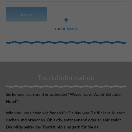
Suchen
mehr lesen
Touristinformation
Sie können sich nicht ent­scheiden? Wasser oder Wald? Zelt oder
Hotel?
Wir sind uns sicher, wir finden für Sie das, was Sie für Ihre Aus­zeit
suchen und brauchen. Ob aktiv, ent­spannend oder erlebnis­reich.
Die Mitarbeiter der Touristinfo sind gern für Sie da: