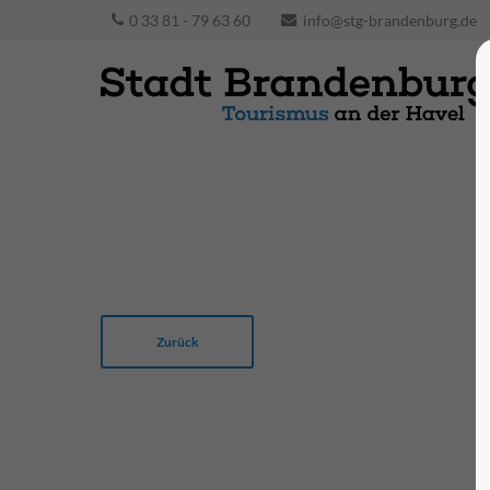
0 33 81 - 79 63 60
info@stg-brandenburg.de
Presse und Events
Für das Presse-Archiv oder die Eingabe von
Veranstaltungen in die Zentrale
Veranstaltungsdatenbank der Stadt
Brandenburg an der Havel nutzen Sie bitte
den Login links.
Zurück
zum Login