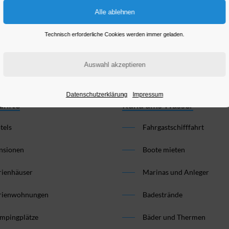
Technisch erforderliche Cookies werden immer geladen.
Brandenburg an der Havel
Datenschutzerklärung
Impressum
ünfte
Rund ums Wasser
tels
Fahrgastschifffahrt
nsionen
Boote mieten
rienhäuser
Marinas und Anleger
rienwohnungen
Badestrände
mpingplätze
Bäder und Thermen