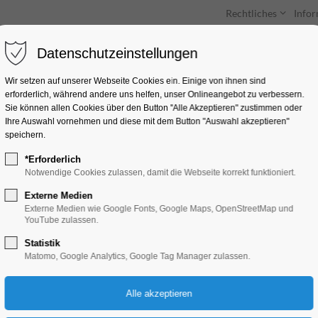
Rechtliches
Info
Datenschutzeinstellungen
Unterkünfte
Entdecken & Erleben
Wir setzen auf unserer Webseite Cookies ein. Einige von ihnen sind
erforderlich, während andere uns helfen, unser Onlineangebot zu verbessern.
Webeinträge
Sie können allen Cookies über den Button "Alle Akzeptieren" zustimmen oder
Ihre Auswahl vornehmen und diese mit dem Button "Auswahl akzeptieren"
speichern.
Für die Bearbeitung Ihres Webeintrags
*Erforderlich
klicken Sie bitte auf den Button und loggen
Notwendige Cookies zulassen, damit die Webseite korrekt funktioniert.
Sie sich dort ein.
Externe Medien
Externe Medien wie Google Fonts, Google Maps, OpenStreetMap und
YouTube zulassen.
zum Login
Statistik
Webeintrag
Matomo, Google Analytics, Google Tag Manager zulassen.