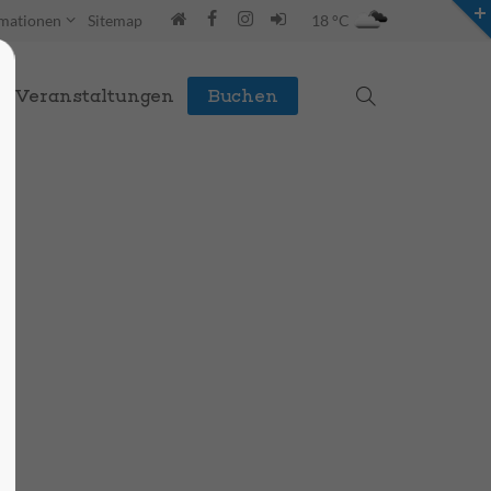
rmationen
Sitemap
18 °C
Veranstaltungen
Buchen
STG Webseite
Hier finden Sie alle Informationen zur STG.
zur STG
Webseite