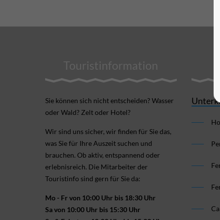
Touristinformation
Unterk
Sie können sich nicht ent­scheiden? Wasser
oder Wald? Zelt oder Hotel?
Ho
Wir sind uns sicher, wir finden für Sie das,
was Sie für Ihre Aus­zeit suchen und
Pe
brauchen. Ob aktiv, ent­spannend oder
Fe
erlebnis­reich. Die Mitarbeiter der
Touristinfo sind gern für Sie da:
Fe
Mo - Fr von 10:00 Uhr bis 18:30 Uhr
Ca
Sa von 10:00 Uhr bis 15:30 Uhr