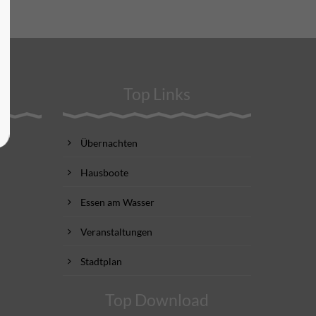
Top Links
Übernachten
Hausboote
Essen am Wasser
Veranstaltungen
Stadtplan
Top Download