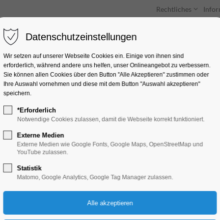
Rechtliches
Info
Datenschutzeinstellungen
Unterkünfte
Entdecken & Erleben
Wir setzen auf unserer Webseite Cookies ein. Einige von ihnen sind
erforderlich, während andere uns helfen, unser Onlineangebot zu verbessern.
Sie können allen Cookies über den Button "Alle Akzeptieren" zustimmen oder
Ihre Auswahl vornehmen und diese mit dem Button "Auswahl akzeptieren"
speichern.
*Erforderlich
Zweite Brandenburg
Notwendige Cookies zulassen, damit die Webseite korrekt funktioniert.
Vokalnacht
Externe Medien
Externe Medien wie Google Fonts, Google Maps, OpenStreetMap und
YouTube zulassen.
Konzert, Musik
Statistik
Matomo, Google Analytics, Google Tag Manager zulassen.
06.06.2026, 18:00–21:30