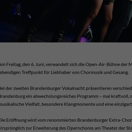
Am Freitag, den 6. Juni, verwandelt sich die Open-Air-Bühne der 
lebendigen Treffpunkt für Liebhaber von Chormusik und Gesang.
Bei der zweiten Brandenburger Vokalnacht präsentieren verschie
Brandenburg ein abwechslungsreiches Programm – mal kraftvoll, ma
musikalische Vielfalt, besondere Klangmomente und eine einzigar
Die Eröffnung wird vom renommierten Brandenburger Extra-Chor 
Ursprünglich zur Erweiterung des Opernchores am Theater der St