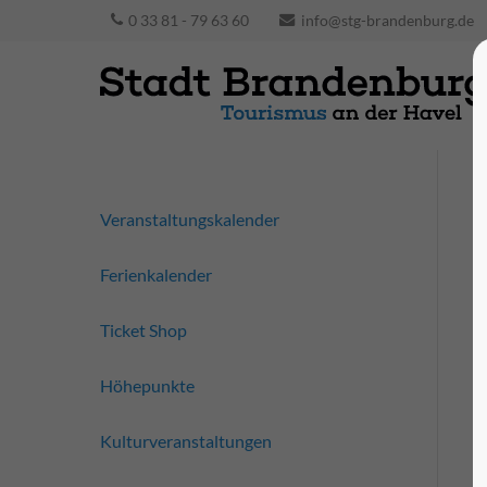
0 33 81 - 79 63 60
info@stg-brandenburg.de
Veranstaltungskalender
Ferienkalender
Ticket Shop
Höhepunkte
Kulturveranstaltungen