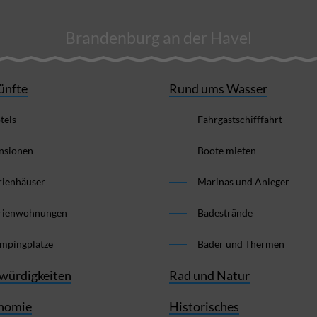
Brandenburg an der Havel
ünfte
Rund ums Wasser
tels
Fahrgastschifffahrt
nsionen
Boote mieten
rienhäuser
Marinas und Anleger
rienwohnungen
Badestrände
mpingplätze
Bäder und Thermen
würdigkeiten
Rad und Natur
nomie
Historisches