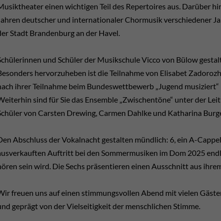
Musiktheater einen wichtigen Teil des Repertoires aus. Darüber h
Jahren deutscher und internationaler Chormusik verschiedener Ja
der Stadt Brandenburg an der Havel.
Schülerinnen und Schüler der Musikschule Vicco von Bülow gestalt
Besonders hervorzuheben ist die Teilnahme von Elisabet Zadorozhn
nach ihrer Teilnahme beim Bundeswettbewerb „Jugend musiziert“ i
Weiterhin sind für Sie das Ensemble „Zwischentöne“ unter der Le
Schüler von Carsten Drewing, Carmen Dahlke und Katharina Burges 
Den Abschluss der Vokalnacht gestalten mündlich: 6, ein A-Cappel
ausverkauften Auftritt bei den Sommermusiken im Dom 2025 endli
hören sein wird. Die Sechs präsentieren einen Ausschnitt aus ih
Wir freuen uns auf einen stimmungsvollen Abend mit vielen Gäst
und geprägt von der Vielseitigkeit der menschlichen Stimme.