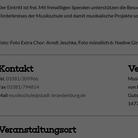
Der Eintritt ist frei. Mit freiwilligen Spenden unterstützen die Be
Förderkreises der Musikschule und damit musikalische Projekte so
Foto: Foto Extra Chor: Arndt Jeschke, Foto mündlich:6: Nadine Gi
Kontakt
Ve
Tel.
03381/309966
Musi
Fax
03381/794814
von 
Mail
musikschule@stadt-brandenburg.de
Guts
1477
Veranstaltungsort