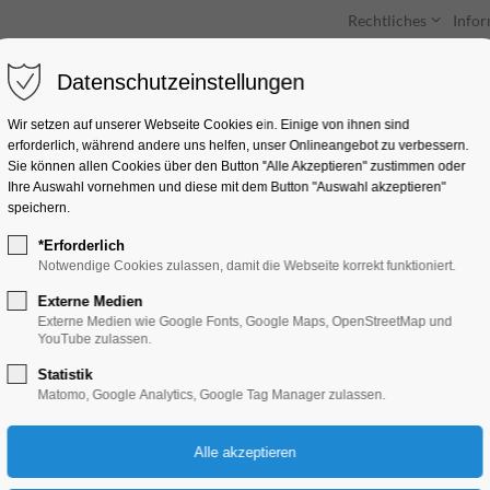
Rechtliches
Info
Datenschutzeinstellungen
Unterkünfte
Entdecken & Erleben
Wir setzen auf unserer Webseite Cookies ein. Einige von ihnen sind
erforderlich, während andere uns helfen, unser Onlineangebot zu verbessern.
Sie können allen Cookies über den Button "Alle Akzeptieren" zustimmen oder
Ihre Auswahl vornehmen und diese mit dem Button "Auswahl akzeptieren"
speichern.
*Erforderlich
Zeichnen im Akt
Notwendige Cookies zulassen, damit die Webseite korrekt funktioniert.
Externe Medien
Bildung, Vortrag, Kunst, Verein
Externe Medien wie Google Fonts, Google Maps, OpenStreetMap und
YouTube zulassen.
Statistik
19.11.2024, 20:00–22:00
Matomo, Google Analytics, Google Tag Manager zulassen.