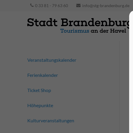
0 33 81 - 79 63 60
info@stg-brandenburg.de
Veranstaltungskalender
Ferienkalender
Ticket Shop
Höhepunkte
Kulturveranstaltungen