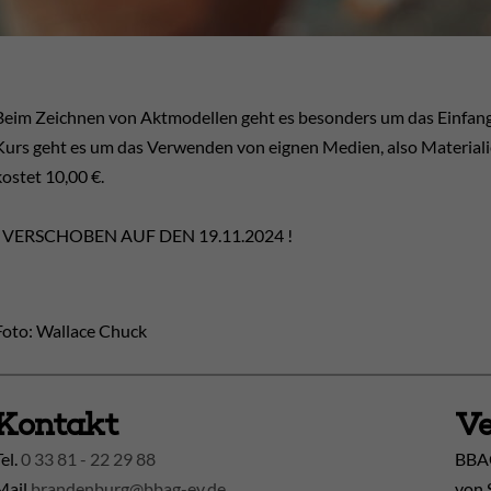
Beim Zeichnen von Aktmodellen geht es besonders um das Einfan
Kurs geht es um das Verwenden von eignen Medien, also Materialie
kostet 10,00 €.
! VERSCHOBEN AUF DEN 19.11.2024 !
Foto: Wallace Chuck
Kontakt
Ve
Tel.
0 33 81 - 22 29 88
BBAG
Mail
brandenburg@bbag-ev.de
von 