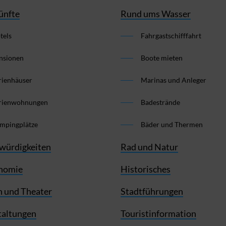
ünfte
Rund ums Wasser
tels
Fahrgastschifffahrt
nsionen
Boote mieten
rienhäuser
Marinas und Anleger
rienwohnungen
Badestrände
mpingplätze
Bäder und Thermen
würdigkeiten
Rad und Natur
nomie
Historisches
 und Theater
Stadtführungen
taltungen
Touristinformation