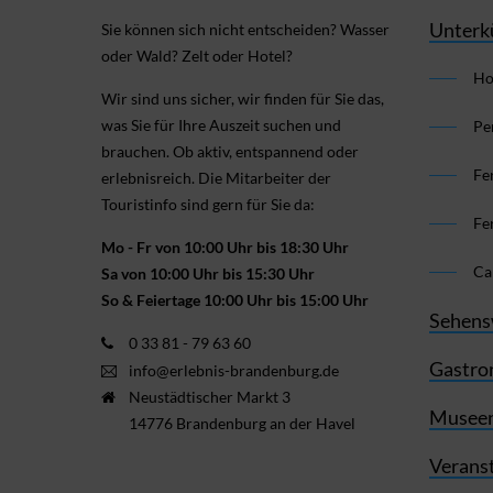
Unterk
Sie können sich nicht ent­scheiden? Wasser
oder Wald? Zelt oder Hotel?
Ho
Wir sind uns sicher, wir finden für Sie das,
was Sie für Ihre Aus­zeit suchen und
Pe
brauchen. Ob aktiv, ent­spannend oder
Fe
erlebnis­reich. Die Mitarbeiter der
Touristinfo sind gern für Sie da:
Fe
Mo - Fr von 10:00 Uhr bis 18:30 Uhr
Ca
Sa von 10:00 Uhr bis 15:30 Uhr
So & Feiertage 10:00 Uhr bis 15:00 Uhr
Sehens
0 33 81 - 79 63 60
Gastro
info@erlebnis-brandenburg.de
Neustädtischer Markt 3
Museen
14776 Brandenburg an der Havel
Verans