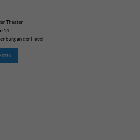
er Theater
e 14
enburg an der Havel
TARTEN