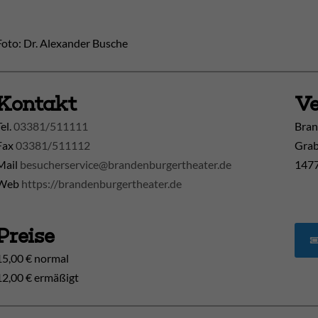
Foto: Dr. Alexander Busche
Kontakt
Ve
Tel.
03381/511111
Bran
Fax
03381/511112
Grab
Mail
besucherservice@brandenburgertheater.de
1477
Web
https://brandenburgertheater.de
Preise
15,00 € normal
12,00 € ermäßigt