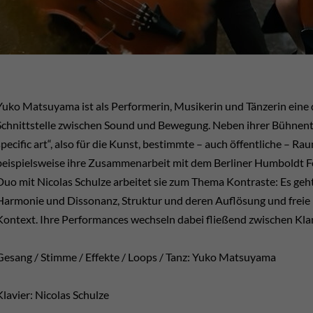
Yuko Matsuyama ist als Performerin, Musikerin und Tänzerin eine de
Schnittstelle zwischen Sound und Bewegung. Neben ihrer Bühnentä
specific art“, also für die Kunst, bestimmte – auch öffentliche – R
beispielsweise ihre Zusammenarbeit mit dem Berliner Humboldt Foru
Duo mit Nicolas Schulze arbeitet sie zum Thema Kontraste: Es geht
Harmonie und Dissonanz, Struktur und deren Auflösung und freie 
Kontext. Ihre Performances wechseln dabei fließend zwischen Kla
Gesang / Stimme / Effekte / Loops / Tanz: Yuko Matsuyama
Klavier: Nicolas Schulze