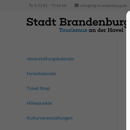
0 33 81 - 79 63 60
info@stg-brandenburg.de
Veranstaltungskalender
Ferienkalender
Ticket Shop
Höhepunkte
Kulturveranstaltungen