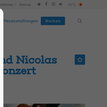
rmationen
Sitemap
19 °C
Veranstaltungen
Buchen
d Nicolas
onzert