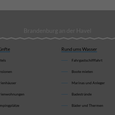
Brandenburg an der Havel
ünfte
Rund ums Wasser
tels
Fahrgastschifffahrt
nsionen
Boote mieten
rienhäuser
Marinas und Anleger
rienwohnungen
Badestrände
mpingplätze
Bäder und Thermen