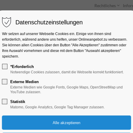
Rechtliches
Info
Datenschutzeinstellungen
Unterkünfte
Entdecken & Erleben
Wir setzen auf unserer Webseite Cookies ein. Einige von ihnen sind
erforderlich, während andere uns helfen, unser Onlineangebot zu verbessern.
Sie können allen Cookies über den Button "Alle Akzeptieren" zustimmen oder
Ihre Auswahl vornehmen und diese mit dem Button "Auswahl akzeptieren"
speichern.
*Erforderlich
Yuko Matsuyama un
Notwendige Cookies zulassen, damit die Webseite korrekt funktioniert.
Schulze-2.Kammerk
Externe Medien
Externe Medien wie Google Fonts, Google Maps, OpenStreetMap und
YouTube zulassen.
Konzert, Musik
Statistik
Matomo, Google Analytics, Google Tag Manager zulassen.
08.03.2026, 16:00–18:00