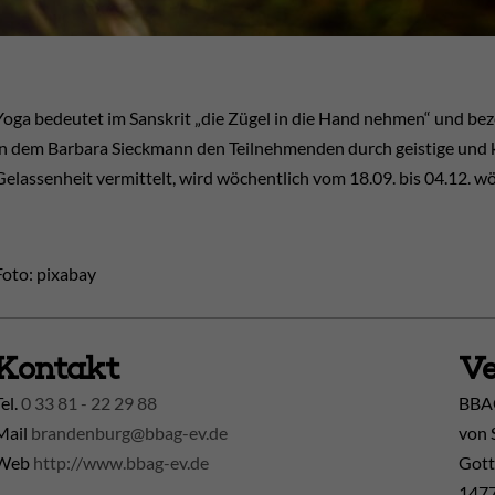
Yoga bedeutet im Sanskrit „die Zügel in die Hand nehmen“ und be
in dem Barbara Sieckmann den Teilnehmenden durch geistige und 
Gelassenheit vermittelt, wird wöchentlich vom 18.09. bis 04.12. wö
Foto: pixabay
Kontakt
Ve
Tel.
0 33 81 - 22 29 88
BBAG
Mail
brandenburg@bbag-ev.de
von 
Web
http://www.bbag-ev.de
Gott
1477