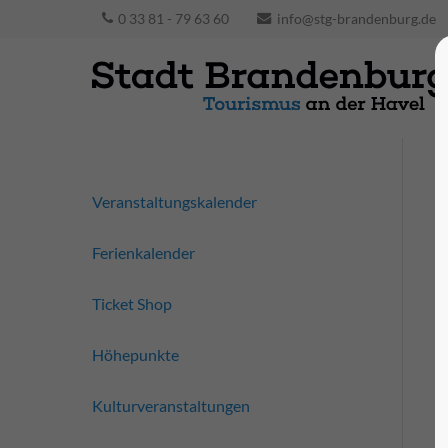
0 33 81 - 79 63 60
info@stg-brandenburg.de
Veranstaltungskalender
Ferienkalender
Ticket Shop
Höhepunkte
Kulturveranstaltungen