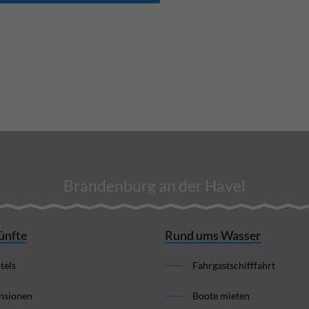
Brandenburg an der Havel
ünfte
Rund ums Wasser
tels
Fahrgastschifffahrt
nsionen
Boote mieten