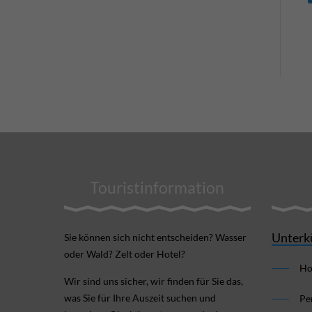
Touristinformation
Unterk
Sie können sich nicht ent­scheiden? Wasser
oder Wald? Zelt oder Hotel?
Ho
Wir sind uns sicher, wir finden für Sie das,
was Sie für Ihre Aus­zeit suchen und
Pe