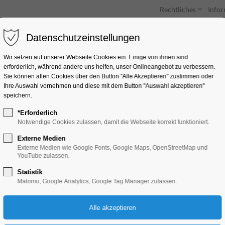
Rechtliches
Info
Datenschutzeinstellungen
Unterkünfte
Entdecken & Erleben
Wir setzen auf unserer Webseite Cookies ein. Einige von ihnen sind
erforderlich, während andere uns helfen, unser Onlineangebot zu verbessern.
Sie können allen Cookies über den Button "Alle Akzeptieren" zustimmen oder
Ihre Auswahl vornehmen und diese mit dem Button "Auswahl akzeptieren"
speichern.
*Erforderlich
Yoga
Notwendige Cookies zulassen, damit die Webseite korrekt funktioniert.
Externe Medien
Bildung, Vortrag, Verein
Externe Medien wie Google Fonts, Google Maps, OpenStreetMap und
YouTube zulassen.
Statistik
12.05.2025, 17:30–19:00
Matomo, Google Analytics, Google Tag Manager zulassen.